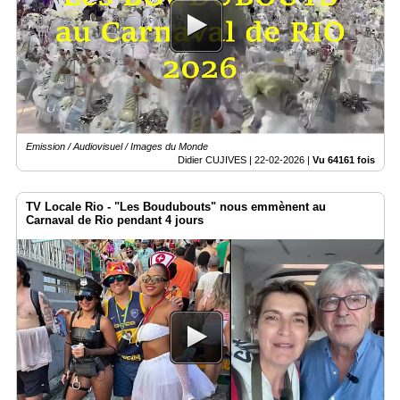
Emission / Audiovisuel / Images du Monde
Didier CUJIVES |
22-02-2026
|
Vu 64161 fois
TV Locale Rio - "Les Boudubouts" nous emmènent au
Carnaval de Rio pendant 4 jours