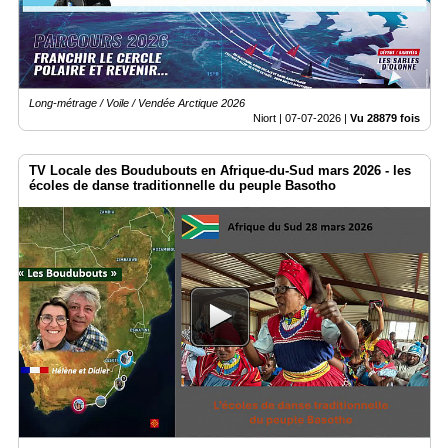
Long-métrage / Voile / Vendée Arctique 2026
Niort |
07-07-2026
|
Vu 28879 fois
TV Locale des Boudubouts en Afrique-du-Sud mars 2026 - les
écoles de danse traditionnelle du peuple Basotho