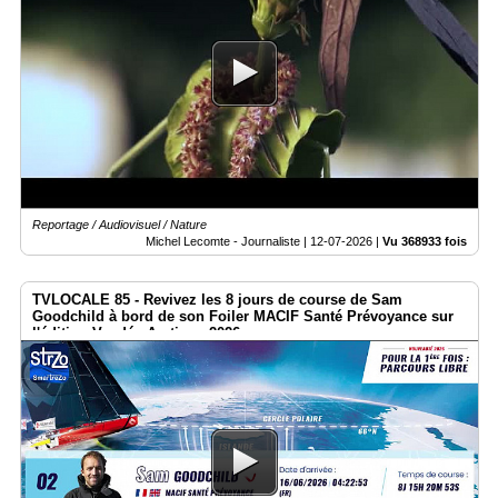
Annuaire
Agenda
Nos
Partenaires
Accès
éditeur
Accès
administration
Reportage / Audiovisuel / Nature
boutique
Michel Lecomte - Journaliste |
12-07-2026
|
Vu 368933 fois
TVLOCALE 85 - Revivez les 8 jours de course de Sam
Goodchild à bord de son Foiler MACIF Santé Prévoyance sur
l'édition Vendée Arctique 2026