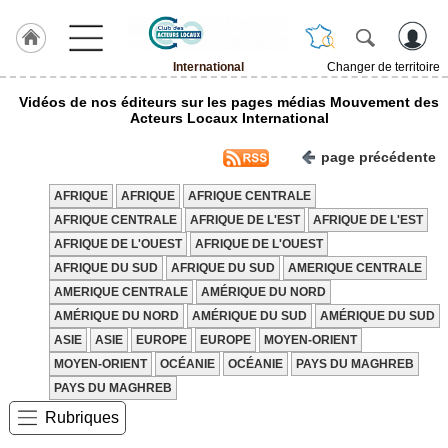
International
Changer de territoire
LABEL
Vidéos de nos éditeurs sur les pages médias Mouvement des
HULCOQ
Acteurs Locaux International
ACCUEIL
page précédente
International
AFRIQUE
AFRIQUE
AFRIQUE CENTRALE
Accueil
France
AFRIQUE CENTRALE
AFRIQUE DE L'EST
AFRIQUE DE L'EST
AFRIQUE DE L'OUEST
AFRIQUE DE L'OUEST
Pour
QUI,
AFRIQUE DU SUD
AFRIQUE DU SUD
AMERIQUE CENTRALE
Pourquoi
AMERIQUE CENTRALE
AMÉRIQUE DU NORD
AMÉRIQUE DU NORD
AMÉRIQUE DU SUD
AMÉRIQUE DU SUD
Le
concept
ASIE
ASIE
EUROPE
EUROPE
MOYEN-ORIENT
MOYEN-ORIENT
OCÉANIE
OCÉANIE
PAYS DU MAGHREB
Nos
Objectifs
PAYS DU MAGHREB
Rubriques
Fil
Actualités