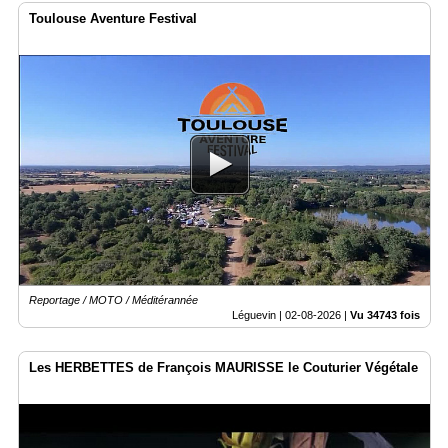
Toulouse Aventure Festival
Articles
Vidéos
Rubriques
Blogs
A
propos
Adhésion
Devenir
Reportage / MOTO / Méditérannée
partenaire
Léguevin |
02-08-2026
|
Vu 34743 fois
Place
de
Les HERBETTES de François MAURISSE le Couturier Végétale
Marché
Circuit-
Court
/