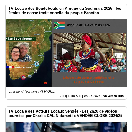
TV Locale des Boudubouts en Afrique-du-Sud mars 2026 - les
Articles
écoles de danse traditionnelle du peuple Basotho
Vidéos
Rubriques
Blogs
A
propos
Adhésion
Devenir
partenaire
Emission / Tourisme / AFRIQUE
Afrique du Sud |
06-07-2026
|
Vu 39576 fois
Place
de
Marché
TV Locale des Acteurs Locaux Vendée - Les 2h20 de vidéos
tournées par Charlie DALIN durant le VENDÉE GLOBE 2024/25
Circuit-
Court
/