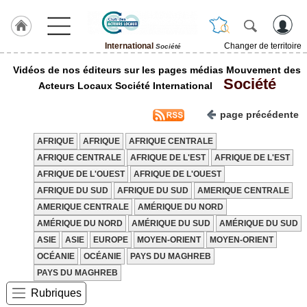
International
Changer de territoire
Société
LABEL
Vidéos de nos éditeurs sur les pages médias Mouvement des
HULCOQ
Société
Acteurs Locaux Société International
ACCUEIL
International
page précédente
Accueil
AFRIQUE
AFRIQUE
AFRIQUE CENTRALE
France
AFRIQUE CENTRALE
AFRIQUE DE L'EST
AFRIQUE DE L'EST
Pour
AFRIQUE DE L'OUEST
AFRIQUE DE L'OUEST
QUI,
AFRIQUE DU SUD
AFRIQUE DU SUD
AMERIQUE CENTRALE
Pourquoi
AMERIQUE CENTRALE
AMÉRIQUE DU NORD
Le
AMÉRIQUE DU NORD
AMÉRIQUE DU SUD
AMÉRIQUE DU SUD
concept
ASIE
ASIE
EUROPE
MOYEN-ORIENT
MOYEN-ORIENT
Nos
OCÉANIE
OCÉANIE
PAYS DU MAGHREB
Objectifs
PAYS DU MAGHREB
Fil
Rubriques
Actualités