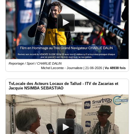
Annuaire
Agenda
Nos
Partenaires
Accès
éditeur
Accès
administration
boutique
Reportage / Sport / CHARLIE DALIN
Michel Lecomte - Journaliste |
21-06-2026
|
Vu 48938 fois
TvLocale des Acteurs Locaux de Tallud - ITV de Zacarias et
Jacquie NSIMBA SEBASTIAO