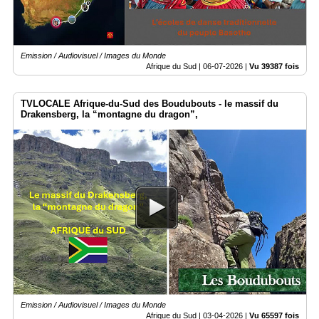
Fil
Actualités
Articles
Emission / Audiovisuel / Images du Monde
Afrique du Sud |
06-07-2026
|
Vu 39387 fois
Vidéos
Rubriques
TVLOCALE Afrique-du-Sud des Boudubouts - le massif du
Drakensberg, la “montagne du dragon”,
Blogs
A
propos
Adhésion
Devenir
partenaire
Place
de
Marché
Emission / Audiovisuel / Images du Monde
Circuit-
Afrique du Sud |
03-04-2026
|
Vu 65597 fois