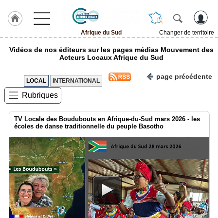
Afrique du Sud
Changer de territoire
LABEL
Vidéos de nos éditeurs sur les pages médias Mouvement des
HULCOQ
Acteurs Locaux Afrique du Sud
ACCUEIL
page précédente
Afrique
LOCAL
INTERNATIONAL
du
Sud
Rubriques
Accueil
France
TV Locale des Boudubouts en Afrique-du-Sud mars 2026 - les
écoles de danse traditionnelle du peuple Basotho
Pour
QUI,
Pourquoi
Le
concept
Nos
Objectifs