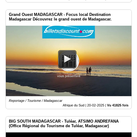
Court
/
Annuaire
Grand Ouest MADAGASCAR - Focus local Destination
Madagascar Découvrez le grand ouest de Madagascar.
Agenda
Nos
Partenaires
Accès
éditeur
Accès
administration
boutique
Reportage / Tourisme / Madagascar
Afrique du Sud |
20-02-2025
|
Vu 41825 fois
BIG SOUTH MADAGASCAR - Tuléar, ATSIMO ANDREFANA
(Office Régional du Tourisme de Tuléar, Madagascar)