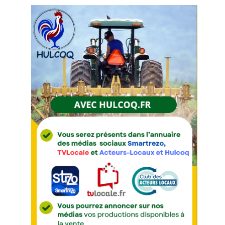
Court
/
Annuaire
Agenda
Nos
Partenaires
Accès
éditeur
Accès
administration
boutique