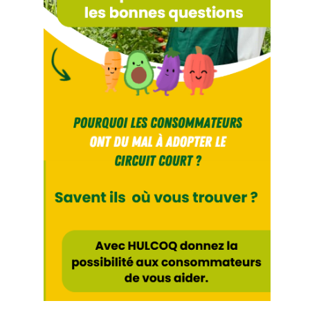
Fil
Actualités
Articles
Vidéos
Rubriques
Blogs
A
propos
Adhésion
Devenir
partenaire
Place
de
Marché
Circuit-