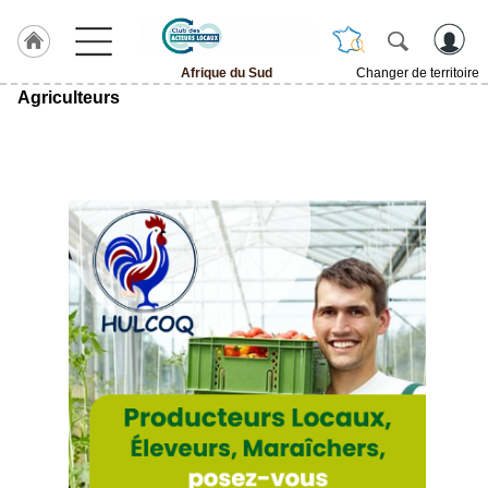
Afrique du Sud
Changer de territoire
Agriculteurs
LABEL
HULCOQ
ACCUEIL
Afrique
du
Sud
Accueil
France
Pour
QUI,
Pourquoi
Le
concept
Nos
Objectifs