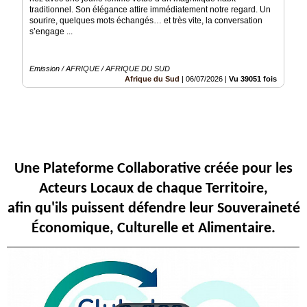
Fil
traditionnel. Son élégance attire immédiatement notre regard. Un
Actualités
sourire, quelques mots échangés… et très vite, la conversation
s’engage ...
Articles
Vidéos
Emission / AFRIQUE / AFRIQUE DU SUD
Afrique du Sud
|
06/07/2026
|
Vu 39051 fois
Rubriques
Blogs
A
propos
Une Plateforme Collaborative créée pour les
Acteurs Locaux de chaque Territoire,
Adhésion
afin qu'ils puissent défendre leur Souveraineté
Devenir
Économique, Culturelle et Alimentaire.
partenaire
Place
de
Marché
Circuit-