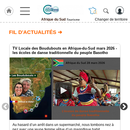
Afrique du Sud
Changer de territoire
Tourisme
LABEL
FIL D'ACTUALITÉS ➔
HULCOQ
ACCUEIL
Afrique
TV Locale des Boudubouts en Afrique-du-Sud mars 2026 -
du
les écoles de danse traditionnelle du peuple Basotho
Sud
Accueil
France
Pour
QUI,
Pourquoi
Le
concept
Nos
Objectifs
Au hasard d’un arrêt dans un supermarché, nous tombons nez à
nez avec une jeune femme vêtue d’un magnifique habit