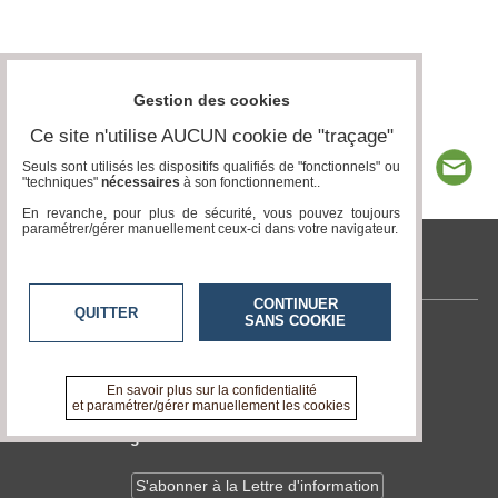
Gestion des cookies
Ce site n'utilise AUCUN cookie de "traçage"
Seuls sont utilisés les dispositifs qualifiés de "fonctionnels" ou
"techniques"
nécessaires
à son fonctionnement..
En revanche, pour plus de sécurité, vous pouvez toujours
paramétrer/gérer manuellement ceux-ci dans votre navigateur.
www.acteurs-locaux.fr
CONTINUER
QUITTER
SANS COOKIE
Contactez-nous
En savoir +
A propos de www.acteurs-locaux.fr
En savoir plus sur la confidentialité
et paramétrer/gérer manuellement les cookies
Devenir délégué
S'abonner à la Lettre d'information