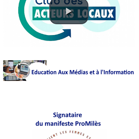
Court
/
Annuaire
Agenda
Nos
Partenaires
Accès
éditeur
Accès
administration
boutique