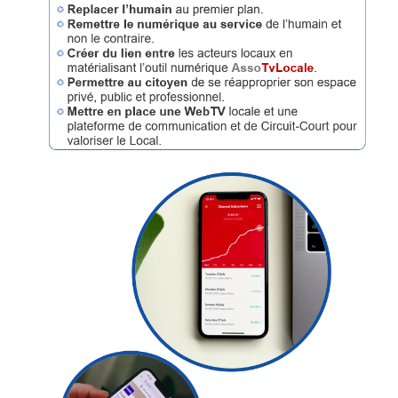
Articles
Vidéos
Rubriques
Blogs
A
propos
Adhésion
Devenir
partenaire
Place
de
Marché
Circuit-
Court
/