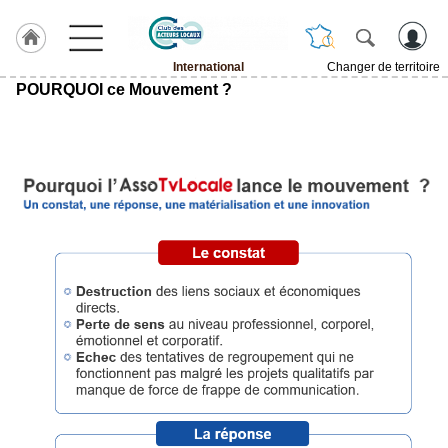
International
Changer de territoire
POURQUOI ce Mouvement ?
LABEL
HULCOQ
ACCUEIL
International
Accueil
France
Pour
QUI,
Pourquoi
Le
concept
Nos
Objectifs
Fil
Actualités