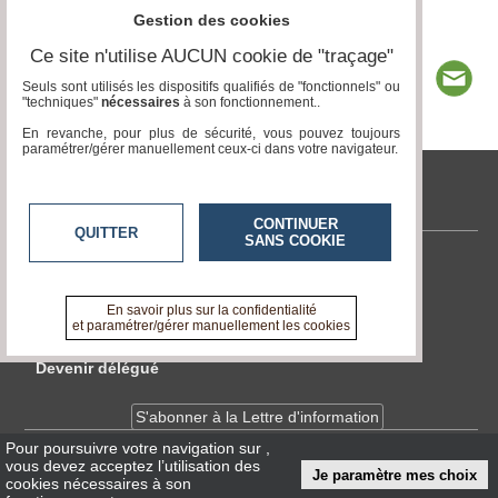
Gestion des cookies
Ce site n'utilise AUCUN cookie de "traçage"
Seuls sont utilisés les dispositifs qualifiés de "fonctionnels" ou
"techniques"
nécessaires
à son fonctionnement..
En revanche, pour plus de sécurité, vous pouvez toujours
paramétrer/gérer manuellement ceux-ci dans votre navigateur.
www.acteurs-locaux.fr
CONTINUER
QUITTER
SANS COOKIE
Contactez-nous
En savoir +
En savoir plus sur la confidentialité
A propos de www.acteurs-locaux.fr
et paramétrer/gérer manuellement les cookies
Devenir délégué
S'abonner à la Lettre d'information
Pour poursuivre votre navigation sur
,
vous devez acceptez l’utilisation des
Infos
CNIL/RGPD
Je paramètre mes choix
cookies nécessaires à son
Conditions Générales d'Utilisation