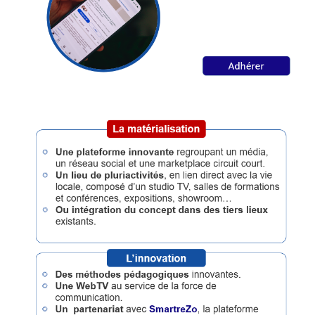
Annuaire
Agenda
Nos
Partenaires
Accès
éditeur
Accès
administration
boutique