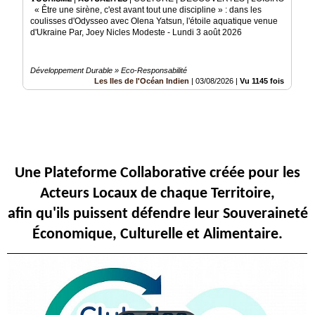
« Être une sirène, c'est avant tout une discipline » : dans les
Articles
coulisses d'Odysseo avec Olena Yatsun, l'étoile aquatique venue
d'Ukraine Par, Joey Nicles Modeste - Lundi 3 août 2026
Vidéos
Développement Durable » Eco-Responsabilité
Rubriques
Les Iles de l'Océan Indien
|
03/08/2026
|
Vu 1145 fois
Blogs
A
propos
Une Plateforme Collaborative créée pour les
Adhésion
Acteurs Locaux de chaque Territoire,
Devenir
afin qu'ils puissent défendre leur Souveraineté
partenaire
Économique, Culturelle et Alimentaire.
Place
de
Marché
Circuit-
Court
/