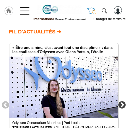
International
Changer de territoire
Nature Environnement
LABEL
FIL D'ACTUALITÉS ➔
HULCOQ
ACCUEIL
International
« Être une sirène, c'est avant tout une discipline » : dans
les coulisses d'Odysseo avec Olena Yatsun, l'étoile
aquatique venue d'Ukraine
Accueil
France
Pour
QUI,
Pourquoi
Le
concept
Nos
Objectifs
Fil
Odysseo Oceanarium Mauritius | Port Louis
Actualités
𝐓𝗢𝗨𝗥𝗜𝗦𝗠𝗘 | 𝗔𝗖𝗧𝗨𝗔𝗟𝗜𝗧𝗘́𝗦 | CULTURE | DÉCOUVERTES | LOISIRS