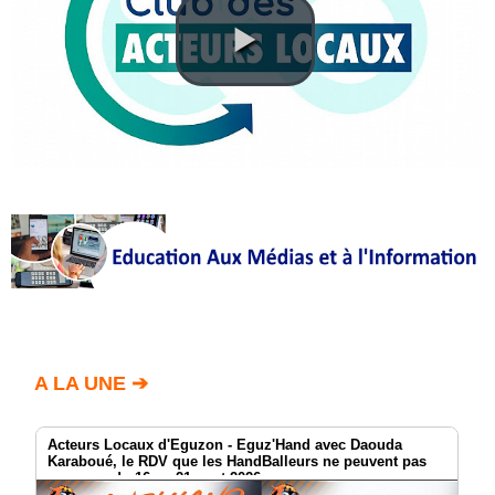
Annuaire
Agenda
Nos
Partenaires
Accès
éditeur
Accès
administration
boutique
A LA UNE ➔
Acteurs Locaux d'Eguzon - Eguz'Hand avec Daouda
Karaboué, le RDV que les HandBalleurs ne peuvent pas
manquer du 16 au 21 aout 2026