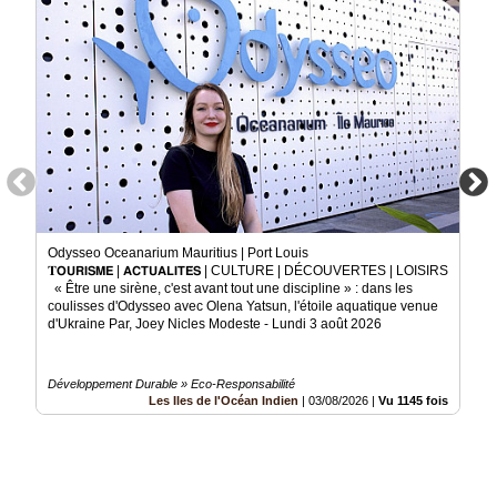
Odysseo Oceanarium Mauritius | Port Louis
𝐓𝗢𝗨𝗥𝗜𝗦𝗠𝗘 | 𝗔𝗖𝗧𝗨𝗔𝗟𝗜𝗧𝗘́𝗦 | CULTURE | DÉCOUVERTES | LOISIRS
« Être une sirène, c'est avant tout une discipline » : dans les
coulisses d'Odysseo avec Olena Yatsun, l'étoile aquatique venue
d'Ukraine Par, Joey Nicles Modeste - Lundi 3 août 2026
Développement Durable » Eco-Responsabilité
Les Iles de l'Océan Indien
|
03/08/2026
|
Vu 1145 fois