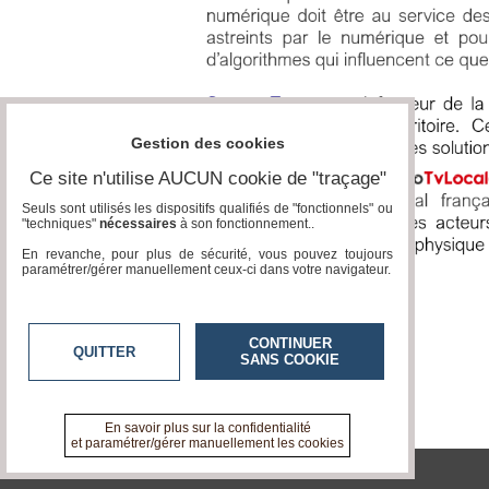
Court
/
Annuaire
Agenda
Nos
Partenaires
Gestion des cookies
Accès
Ce site n'utilise AUCUN cookie de "traçage"
éditeur
Seuls sont utilisés les dispositifs qualifiés de "fonctionnels" ou
"techniques"
nécessaires
à son fonctionnement..
Accès
administration
En revanche, pour plus de sécurité, vous pouvez toujours
boutique
paramétrer/gérer manuellement ceux-ci dans votre navigateur.
CONTINUER
QUITTER
SANS COOKIE
En savoir plus sur la confidentialité
et paramétrer/gérer manuellement les cookies