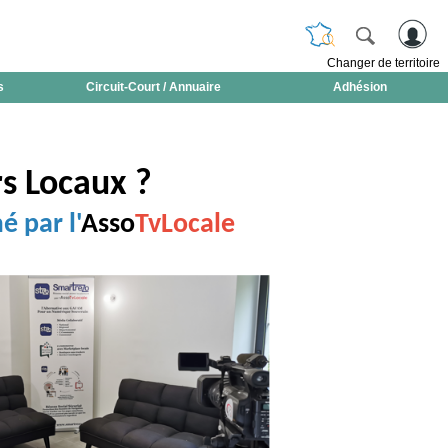
Changer de territoire
s
Circuit-Court / Annuaire
Adhésion
rs Locaux ?
é par l'
Asso
TvLocale