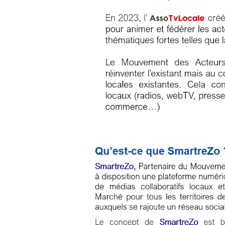
Fil
Actualités
Articles
Vidéos
Rubriques
Blogs
A
propos
Adhésion
Devenir
partenaire
Place
de
Marché
Circuit-