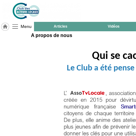
Menu
Articles
Vidéos
A propos de nous
LABEL
HULCOQ
ACCUEIL
Qui se ca
International
Le Club a été pense 
Accueil
France
Pour
QUI,
Pourquoi
Le
concept
Nos
Objectifs