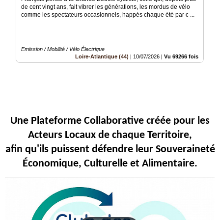
de cent vingt ans, fait vibrer les générations, les mordus de vélo
Articles
comme les spectateurs occasionnels, happés chaque été par c ...
Vidéos
Emission / Mobilité / Vélo Électrique
Rubriques
Loire-Atlantique (44)
|
10/07/2026
|
Vu 69266 fois
Blogs
A
propos
Une Plateforme Collaborative créée pour les
Adhésion
Acteurs Locaux de chaque Territoire,
Devenir
afin qu'ils puissent défendre leur Souveraineté
partenaire
Économique, Culturelle et Alimentaire.
Place
de
Marché
Circuit-
Court
/