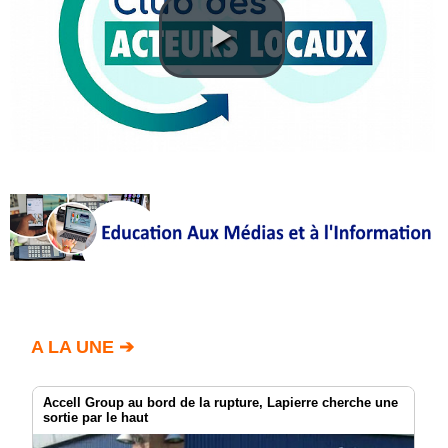
Annuaire
Agenda
Nos
Partenaires
Accès
éditeur
Accès
administration
boutique
A LA UNE ➔
Accell Group au bord de la rupture, Lapierre cherche une
sortie par le haut