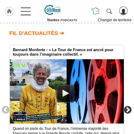
Nantes
Changer de territoire
PODCASTS
LABEL
FIL D'ACTUALITÉS ➔
HULCOQ
ACCUEIL
Nantes
Bernard Monforte : « Le Tour de France est ancré pour
toujours dans l'imaginaire collectif. »
Accueil
France
Pour
QUI,
Pourquoi
Le
concept
Nos
Objectifs
Fil
Quand on parle du Tour de France, l’immense majorité des
Actualités
Français pense à la Grande Boucle cycliste, celle qui, depuis plus