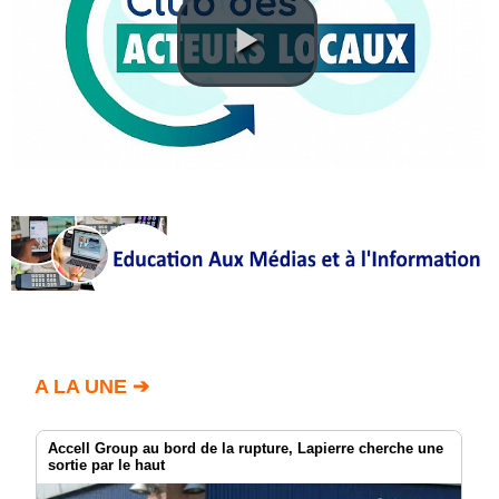
Annuaire
Agenda
Nos
Partenaires
Accès
éditeur
Accès
administration
boutique
A LA UNE ➔
Accell Group au bord de la rupture, Lapierre cherche une
sortie par le haut