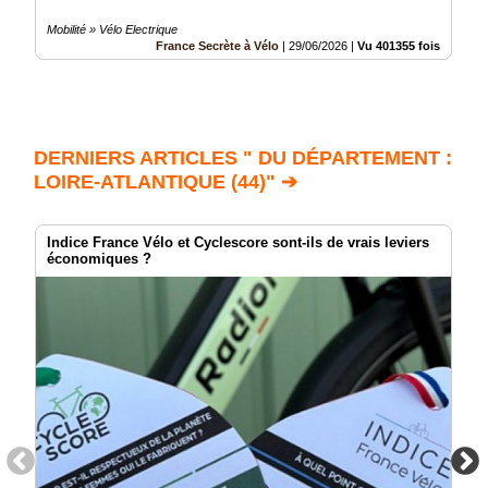
Mobilité » Vélo Electrique
France Secrète à Vélo
|
29/06/2026
|
Vu 401355 fois
DERNIERS ARTICLES " DU DÉPARTEMENT :
LOIRE-ATLANTIQUE (44)" ➔
Indice France Vélo et Cyclescore sont-ils de vrais leviers
économiques ?