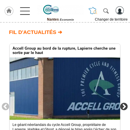
Nantes
Changer de territoire
Economie
LABEL
FIL D'ACTUALITÉS ➔
HULCOQ
ACCUEIL
Nantes
Accell Group au bord de la rupture, Lapierre cherche une
sortie par le haut
Accueil
France
Pour
QUI,
Pourquoi
Le
concept
Nos
Objectifs
Fil
Le géant néerlandais du cycle Accell Group, propriétaire de
Actualités
Lapierre, Haibike et Ghost, a déposé le bilan après l’échec de son