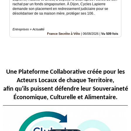
rachat par un fonds singapourien. À Dijon, Cycles Lapierre
Articles
demande son placement en redressement judiciaire pour se
désolidariser de sa maison mère, protéger ses 106..
Vidéos
Entreprises » Actualité
Rubriques
France Secrète à Vélo
|
06/08/2026
|
Vu 509 fois
Blogs
A
propos
Une Plateforme Collaborative créée pour les
Adhésion
Acteurs Locaux de chaque Territoire,
Devenir
afin qu'ils puissent défendre leur Souveraineté
partenaire
Économique, Culturelle et Alimentaire.
Place
de
Marché
Circuit-
Court
/