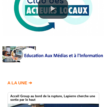
Annuaire
Agenda
Nos
Partenaires
Accès
éditeur
Accès
administration
boutique
A LA UNE ➔
Accell Group au bord de la rupture, Lapierre cherche une
sortie par le haut