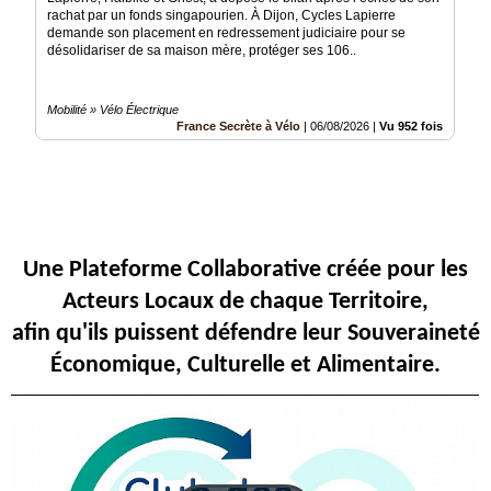
rachat par un fonds singapourien. À Dijon, Cycles Lapierre
Articles
demande son placement en redressement judiciaire pour se
désolidariser de sa maison mère, protéger ses 106..
Vidéos
Mobilité » Vélo Électrique
Rubriques
France Secrète à Vélo
|
06/08/2026
|
Vu 952 fois
Blogs
A
propos
Une Plateforme Collaborative créée pour les
Adhésion
Acteurs Locaux de chaque Territoire,
Devenir
afin qu'ils puissent défendre leur Souveraineté
partenaire
Économique, Culturelle et Alimentaire.
Place
de
Marché
Circuit-
Court
/