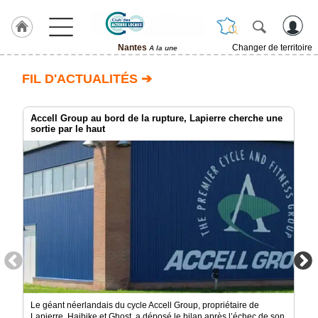
Nantes
Changer de territoire
A la une
LABEL
FIL D'ACTUALITÉS ➔
HULCOQ
ACCUEIL
Nantes
Accell Group au bord de la rupture, Lapierre cherche une
sortie par le haut
Accueil
France
Pour
QUI,
Pourquoi
Le
concept
Nos
Objectifs
Fil
Le géant néerlandais du cycle Accell Group, propriétaire de
Actualités
Lapierre, Haibike et Ghost, a déposé le bilan après l’échec de son