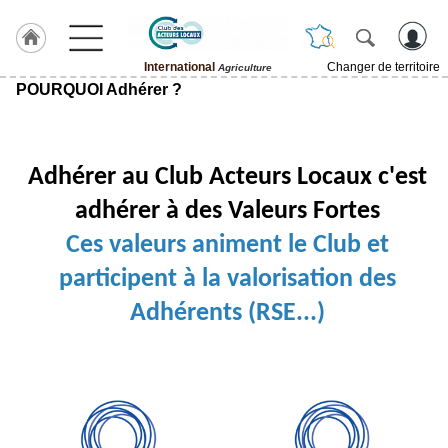
International
Changer de territoire
Agriculture
POURQUOI Adhérer ?
LABEL
HULCOQ
ACCUEIL
International
Adhérer au Club Acteurs Locaux c'est
Accueil
adhérer à des Valeurs Fortes
France
Ces valeurs animent le Club et
Pour
QUI,
participent à la valorisation des
Pourquoi
Adhérents (RSE...)
Le
concept
Nos
Objectifs
Fil
Actualités