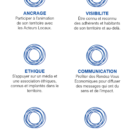
Articles
Vidéos
Rubriques
Blogs
A
propos
Adhésion
Devenir
partenaire
Place
de
Marché
Circuit-
Court
/