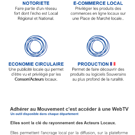
Annuaire
Agenda
Nos
Partenaires
Accès
éditeur
Accès
administration
boutique