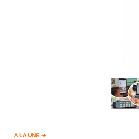
Court
/
Annuaire
Agenda
Nos
Partenaires
Accès
éditeur
Accès
administration
boutique
A LA UNE ➔