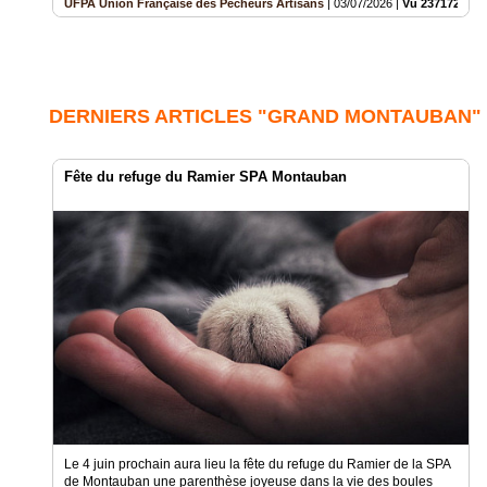
UFPA Union Française des Pêcheurs Artisans
|
03/07/2026
|
Vu 237172 fois
DERNIERS ARTICLES "GRAND MONTAUBAN"
Fête du refuge du Ramier SPA Montauban
Le 4 juin prochain aura lieu la fête du refuge du Ramier de la SPA
de Montauban une parenthèse joyeuse dans la vie des boules