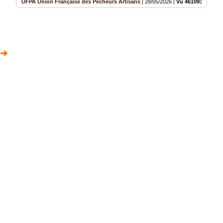
UFPA Union Française des Pêcheurs Artisans
|
28/05/2026
|
Vu 461093 fois
 ➔