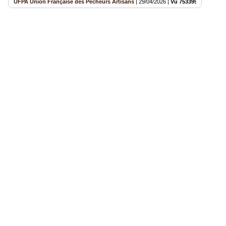
UFPA Union Française des Pêcheurs Artisans
|
29/04/2026
|
Vu 753395 fois