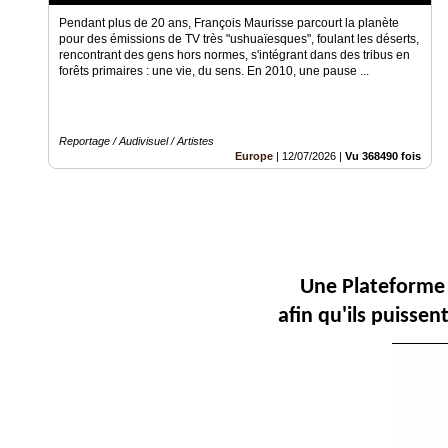
Fil
Actualités
Pendant plus de 20 ans, François Maurisse parcourt la planète
pour des émissions de TV très "ushuaïesques", foulant les déserts,
rencontrant des gens hors normes, s'intégrant dans des tribus en
Articles
forêts primaires : une vie, du sens. En 2010, une pause ...
Vidéos
Rubriques
Reportage / Audivisuel / Artistes
Europe
|
12/07/2026
|
Vu 368490 fois
Blogs
A
propos
Adhésion
Une Plateforme 
afin qu'ils puisse
Devenir
partenaire
Place
de
Marché
Circuit-