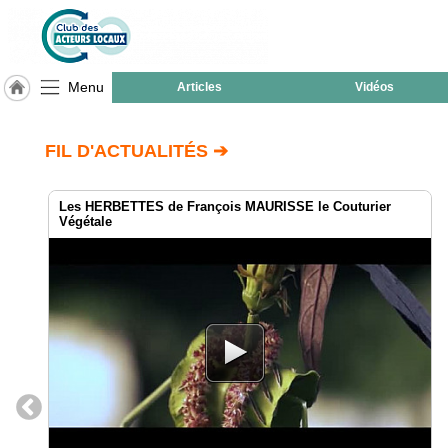
Menu
Articles
Vidéos
LABEL
HULCOQ
FIL D'ACTUALITÉS ➔
ACCUEIL
Bressols
Les HERBETTES de François MAURISSE le Couturier
Végétale
Accueil
France
Pour
QUI,
Pourquoi
Le
concept
Nos
Objectifs