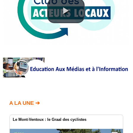
Annuaire
Agenda
Nos
Partenaires
Accès
éditeur
Accès
administration
boutique
A LA UNE ➔
Le Mont-Ventoux : le Graal des cyclistes