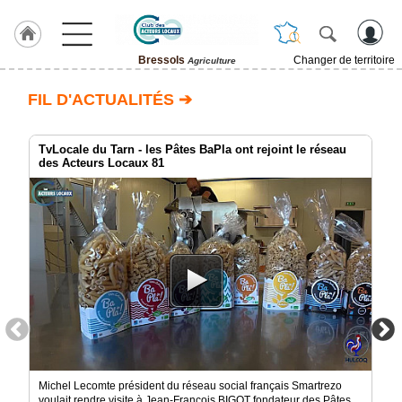
Bressols
Changer de territoire
Agriculture
LABEL
FIL D'ACTUALITÉS ➔
HULCOQ
ACCUEIL
Bressols
TvLocale du Tarn - les Pâtes BaPla ont rejoint le réseau
des Acteurs Locaux 81
Accueil
France
Pour
QUI,
Pourquoi
Le
concept
Nos
Objectifs
Fil
Michel Lecomte président du réseau social français Smartrezo
Actualités
voulait rendre visite à Jean-François BIGOT fondateur des Pâtes