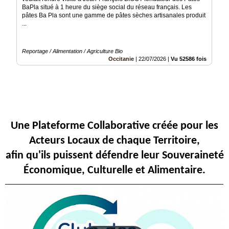
BaPla situé à 1 heure du siège social du réseau français. Les
Articles
pâtes Ba Pla sont une gamme de pâtes sèches artisanales produit
...
Vidéos
Reportage / Alimentation / Agriculture Bio
Rubriques
Occitanie
|
22/07/2026
|
Vu 52586 fois
Blogs
A
propos
Une Plateforme Collaborative créée pour les
Adhésion
Acteurs Locaux de chaque Territoire,
Devenir
afin qu'ils puissent défendre leur Souveraineté
partenaire
Économique, Culturelle et Alimentaire.
Place
de
Marché
Circuit-
Court
/