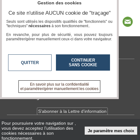
Gestion des cookies
Ce site n'utilise AUCUN cookie de "traçage"
Seuls sont utilisés les dispositifs qualifiés de "fonctionnels" ou
"techniques"
nécessaires
à son fonctionnement..
En revanche, pour plus de sécurité, vous pouvez toujours
paramétrer/gérer manuellement ceux-ci dans votre navigateur.
www.acteurs-locaux.fr
CONTINUER
QUITTER
SANS COOKIE
Contactez-nous
En savoir +
A propos de www.acteurs-locaux.fr
En savoir plus sur la confidentialité
et paramétrer/gérer manuellement les cookies
Devenir délégué
S'abonner à la Lettre d'information
Pour poursuivre votre navigation sur
,
Infos
CNIL/RGPD
vous devez acceptez l’utilisation des
Je paramètre mes choix
Conditions Générales d'Utilisation
cookies nécessaires à son
fonctionnement.