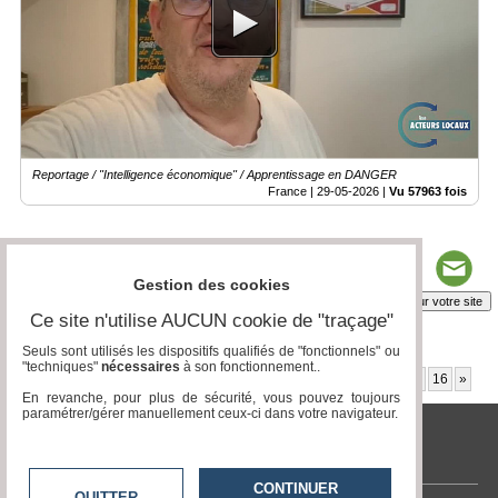
Reportage / "Intelligence économique" / Apprentissage en DANGER
France |
29-05-2026
|
Vu 57963 fois
Gestion des cookies
Insérez sur votre site
Ce site n'utilise AUCUN cookie de "traçage"
Seuls sont utilisés les dispositifs qualifiés de "fonctionnels" ou
"techniques"
nécessaires
à son fonctionnement..
Page 1 / 28
1
2
3
4
5
6
7
8
9
10
11
12
13
14
15
16
»
En revanche, pour plus de sécurité, vous pouvez toujours
paramétrer/gérer manuellement ceux-ci dans votre navigateur.
www.acteurs-locaux.fr
CONTINUER
QUITTER