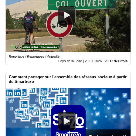
Articles
Vidéos
Rubriques
Blogs
Reportage / Reportages / Actualité
A
Pays de la Loire |
29-07-2026
|
Vu 137630 fois
propos
Adhésion
Comment partager sur l'ensemble des réseaux sociaux à partir
de Smartrezo
Devenir
partenaire
Place
de
Marché
Circuit-
Court
/