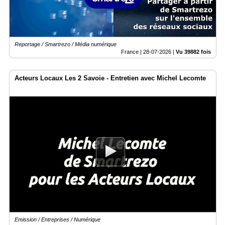
Annuaire
Agenda
Nos
Reportage / Smartrezo / Média numérique
Partenaires
France |
28-07-2026
|
Vu 39882 fois
Accès
éditeur
Acteurs Locaux Les 2 Savoie - Entretien avec Michel Lecomte
Accès
administration
boutique
Emission / Entreprises / Numérique