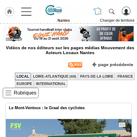
Nantes
Changer de territoire
LABEL
HULCOQ
ACCUEIL
Vidéos de nos éditeurs sur les pages médias Mouvement des
Nantes
Acteurs Locaux Nantes
Accueil
page précédente
France
LOCAL
LOIRE-ATLANTIQUE (44)
PAYS DE LA LOIRE
FRANCE
Pour
QUI,
EUROPE
INTERNATIONAL
Pourquoi
Rubriques
Le
concept
Le Mont-Ventoux : le Graal des cyclistes
Nos
Objectifs
Fil
Actualités