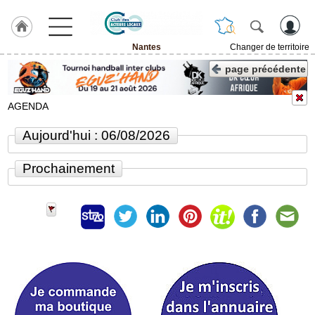
Nantes
Changer de territoire
LABEL
page précédente
HULCOQ
ACCUEIL
AGENDA
Nantes
Aujourd'hui : 06/08/2026
Accueil
France
Prochainement
Pour
QUI,
Pourquoi
Le
concept
Nos
Objectifs
Fil
Actualités