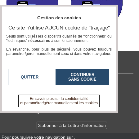
Articles
Gestion des cookies
Vidéos
Ce site n'utilise AUCUN cookie de "traçage"
Rubriques
Seuls sont utilisés les dispositifs qualifiés de "fonctionnels" ou
"techniques"
nécessaires
à son fonctionnement..
Blogs
En revanche, pour plus de sécurité, vous pouvez toujours
paramétrer/gérer manuellement ceux-ci dans votre navigateur.
A
www.acteurs-locaux.fr
propos
CONTINUER
QUITTER
Adhésion
SANS COOKIE
Contactez-nous
Devenir
En savoir +
partenaire
A propos de www.acteurs-locaux.fr
En savoir plus sur la confidentialité
et paramétrer/gérer manuellement les cookies
Place
de
Devenir délégué
Marché
S'abonner à la Lettre d'information
Circuit-
Court
/
Pour poursuivre votre navigation sur
,