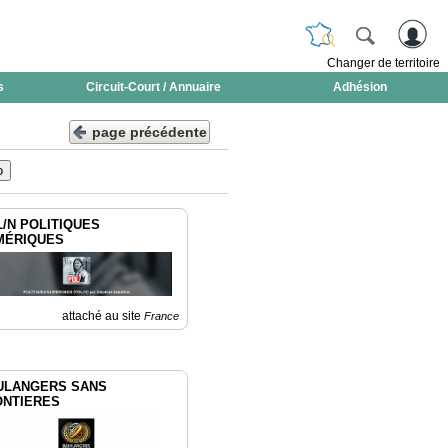
Changer de territoire
s
Circuit-Court / Annuaire
Adhésion
page précédente
/N POLITIQUES
MÉRIQUES
attaché au site
France
ULANGERS SANS
ONTIERES