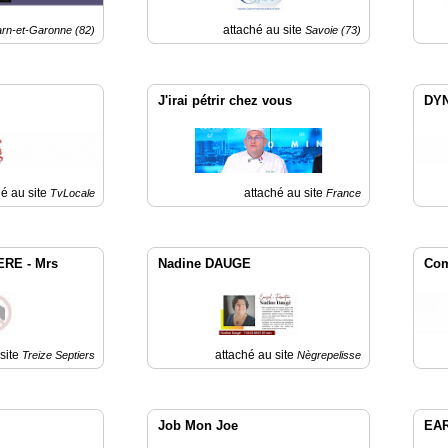
attaché au site
arn-et-Garonne (82)
Savoie (73)
J'irai pétrir chez vous
DY
hé au site
attaché au site
TvLocale
France
ERE - Mrs
Nadine DAUGE
Com
 site
attaché au site
Treize Septiers
Nègrepelisse
Job Mon Joe
EAR