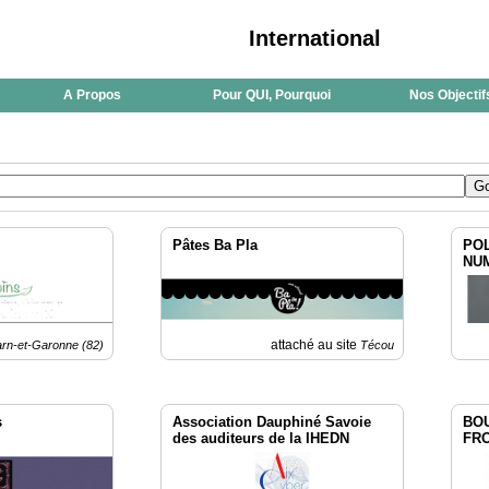
International
A Propos
Pour QUI, Pourquoi
Nos Objectif
Pâtes Ba Pla
POL
NU
attaché au site
arn-et-Garonne (82)
Técou
s
Association Dauphiné Savoie
BO
des auditeurs de la IHEDN
FR