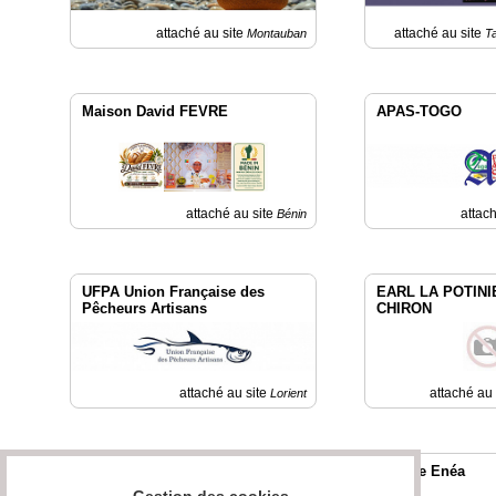
Fil
Actualités
attaché au site
attaché au site
Montauban
T
Articles
Vidéos
Maison David FEVRE
APAS-TOGO
Rubriques
Blogs
attaché au site
attac
Bénin
A
propos
UFPA Union Française des
EARL LA POTINI
Pêcheurs Artisans
CHIRON
Adhésion
Devenir
partenaire
attaché au site
attaché au
Lorient
Place
de
Marché
Ferme de la Rousselière
Espace Enéa
Circuit-