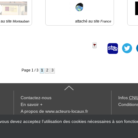
 au site
attaché au site
Montauban
France
Page 1 / 3
1
2
3
Contactez-nous
Infos
CNI
En savoir +
Conditions
A propos de www.acteurs-locaux.fr
« accès éd
 vous devez acceptez l’utilisation des cookies nécessaires à son foncti
Devenir délégué