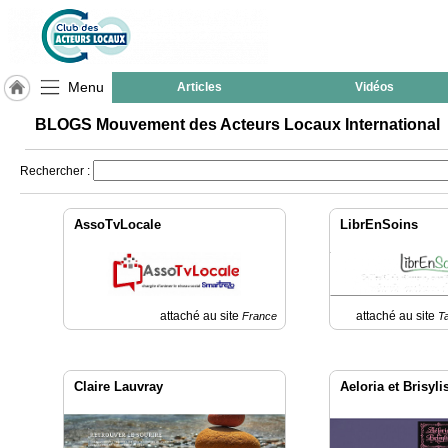
Menu
Articles
Vidéos
LABEL
BLOGS Mouvement des Acteurs Locaux International
HULCOQ
Rechercher :
ACCUEIL
International
AssoTvLocale
LibrEnSoins
Accueil
France
Pour
QUI,
Pourquoi
attaché au site
attaché au site
France
T
Le
concept
Claire Lauvray
Aeloria et Brisyli
Nos
Objectifs