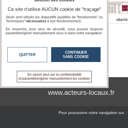
Gestion des cookies
Court
/
Annuaire
Ce site n'utilise AUCUN cookie de "traçage"
Seuls sont utilisés les dispositifs qualifiés de "fonctionnels" ou
Agenda
attaché au site
attaché
Chemillé en Anjou
"techniques"
nécessaires
à son fonctionnement..
En revanche, pour plus de sécurité, vous pouvez toujours
Nos
paramétrer/gérer manuellement ceux-ci dans votre navigateur.
Partenaires
Accès
éditeur
CONTINUER
QUITTER
SANS COOKIE
Accès
administration
boutique
En savoir plus sur la confidentialité
et paramétrer/gérer manuellement les cookies
www.acteurs-locaux.fr
Pour poursuivre votre navigation sur
,