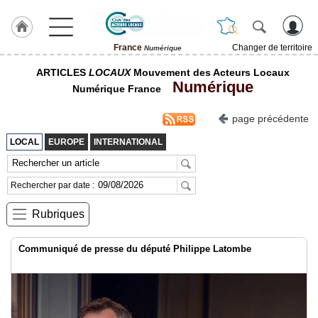
France
Changer de territoire
Numérique
LABEL
ARTICLES
LOCAUX
Mouvement des Acteurs Locaux
HULCOQ
Numérique
Numérique France
Accueil
France
page précédente
Pour
LOCAL
EUROPE
INTERNATIONAL
QUI,
Pourquoi
Rechercher par date :
Le
concept
Rubriques
Nos
Objectifs
Communiqué de presse du député Philippe Latombe
Fil
Actualités
Articles