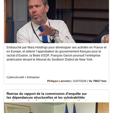
Vidéos
Rubriques
Blogs
A
propos
Embauché par Mara Holdings pour développer ses activités en France et
Adhésion
en Europe, et obtenir l’approbation du gouvernement français pour le
rachat d’Exaion, la filiale d’EDF, François Garcin poursuit l’entreprise
américaine devant le tribunal du Southern District de New York.
Devenir
partenaire
Place
de
Cybersécurité » Entreprise
Marché
Philippe Latombe
|
31/07/2026
|
Vu 70017 fois
Circuit-
Court
Remise du rapport de la commission d'enquête sur
/
les dépendances structurelles et les vulnérabilités
Annuaire
systémiques dans le secteur du numérique et les risques pour
l’indépendance de la France
Agenda