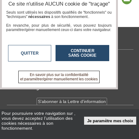
Ce site n'utilise AUCUN cookie de "traçage"
Seuls sont utilisés les dispositifs qualifiés de "fonctionnels" ou
"techniques"
nécessaires
à son fonctionnement..
Page 1 / 7
1
2
3
4
5
6
7
En revanche, pour plus de sécurité, vous pouvez toujours
paramétrer/gérer manuellement ceux-ci dans votre navigateur.
www.acteurs-locaux.fr
CONTINUER
QUITTER
SANS COOKIE
Contactez-nous
En savoir +
A propos de www.acteurs-locaux.fr
En savoir plus sur la confidentialité
et paramétrer/gérer manuellement les cookies
Devenir délégué
S'abonner à la Lettre d'information
Pour poursuivre votre navigation sur
,
Infos
CNIL/RGPD
vous devez acceptez l’utilisation des
Je paramètre mes choix
Conditions Générales d'Utilisation
cookies nécessaires à son
fonctionnement.
« accès éditeur »