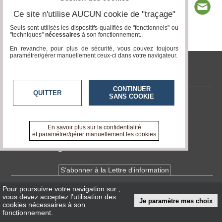
Ce site n'utilise AUCUN cookie de "traçage"
Seuls sont utilisés les dispositifs qualifiés de "fonctionnels" ou
"techniques"
nécessaires
à son fonctionnement..
Page 1 / 3
1
2
3
En revanche, pour plus de sécurité, vous pouvez toujours
paramétrer/gérer manuellement ceux-ci dans votre navigateur.
www.acteurs-locaux.fr
CONTINUER
QUITTER
SANS COOKIE
Contactez-nous
En savoir +
A propos de www.acteurs-locaux.fr
En savoir plus sur la confidentialité
et paramétrer/gérer manuellement les cookies
Devenir délégué
S'abonner à la Lettre d'information
Pour poursuivre votre navigation sur
,
Infos
CNIL/RGPD
vous devez acceptez l’utilisation des
Je paramètre mes choix
Conditions Générales d'Utilisation
cookies nécessaires à son
fonctionnement.