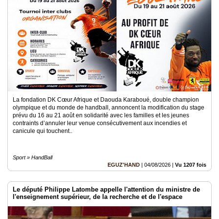
Vidéos
Rubriques
Blogs
A
propos
Adhésion
La fondation DK Cœur Afrique et Daouda Karaboué, double champion
olympique et du monde de handball, annoncent la modification du stage
prévu du 16 au 21 août en solidarité avec les familles et les jeunes
Devenir
partenaire
contraints d’annuler leur venue consécutivement aux incendies et
canicule qui touchent..
Place
de
Marché
Sport » HandBall
EGUZ'HAND
|
04/08/2026
|
Vu 1207 fois
Circuit-
Court
/
Le député Philippe Latombe appelle l'attention du ministre de
Annuaire
l'enseignement supérieur, de la recherche et de l'espace
Agenda