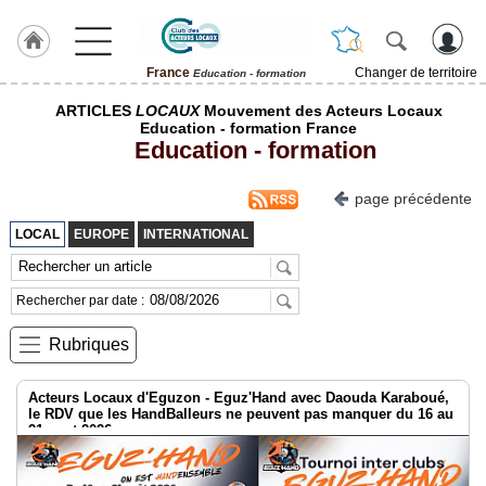
France
Changer de territoire
Education - formation
LABEL
ARTICLES
LOCAUX
Mouvement des Acteurs Locaux
HULCOQ
Education - formation France
Education - formation
Accueil
France
page précédente
Pour
QUI,
LOCAL
EUROPE
INTERNATIONAL
Pourquoi
Le
Rechercher par date :
concept
Rubriques
Nos
Objectifs
Acteurs Locaux d'Eguzon - Eguz'Hand avec Daouda Karaboué,
Fil
le RDV que les HandBalleurs ne peuvent pas manquer du 16 au
Actualités
21 aout 2026
Articles