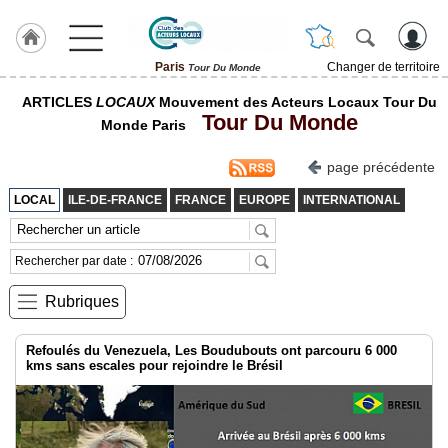
Paris
Changer de territoire
Tour Du Monde
LABEL
ARTICLES
LOCAUX
Mouvement des Acteurs Locaux Tour Du
HULCOQ
Tour Du Monde
Monde Paris
ACCUEIL
Paris
page précédente
Accueil
LOCAL
ILE-DE-FRANCE
FRANCE
EUROPE
INTERNATIONAL
France
Pour
Rechercher par date :
QUI,
Pourquoi
Rubriques
Le
concept
Refoulés du Venezuela, Les Boudubouts ont parcouru 6 000
kms sans escales pour rejoindre le Brésil
Nos
Objectifs
Fil
Actualités