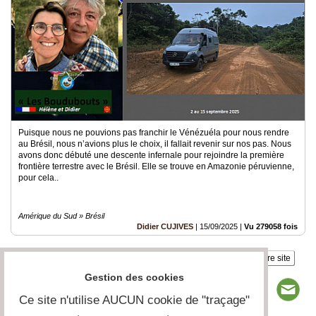
Articles
Vidéos
Rubriques
Blogs
Puisque nous ne pouvions pas franchir le Vénézuéla pour nous rendre
A
au Brésil, nous n’avions plus le choix, il fallait revenir sur nos pas. Nous
propos
avons donc débuté une descente infernale pour rejoindre la première
frontière terrestre avec le Brésil. Elle se trouve en Amazonie péruvienne,
Adhésion
pour cela..
Devenir
partenaire
Amérique du Sud » Brésil
Didier CUJIVES
|
15/09/2025
|
Vu 279058 fois
Place
de
Insérez sur votre site
Marché
Gestion des cookies
Circuit-
Court
Ce site n'utilise AUCUN cookie de "traçage"
/