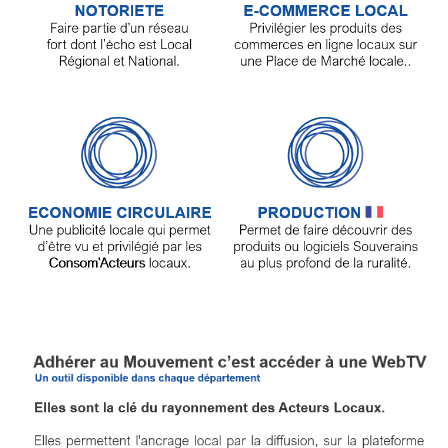
Annuaire
Agenda
Nos
Partenaires
Accès
éditeur
Accès
administration
boutique