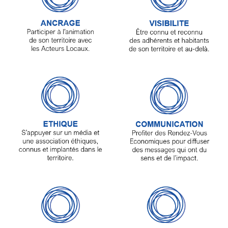
Articles
Vidéos
Rubriques
Blogs
A
propos
Adhésion
Devenir
partenaire
Place
de
Marché
Circuit-
Court
/