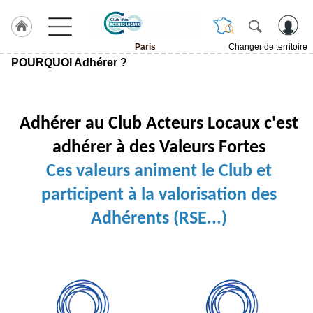
Paris
Changer de territoire
POURQUOI Adhérer ?
LABEL
HULCOQ
ACCUEIL
Paris
Adhérer au Club Acteurs Locaux c'est
Accueil
adhérer à des Valeurs Fortes
France
Ces valeurs animent le Club et
Pour
QUI,
participent à la valorisation des
Pourquoi
Adhérents (RSE...)
Le
concept
Nos
Objectifs
Fil
Actualités