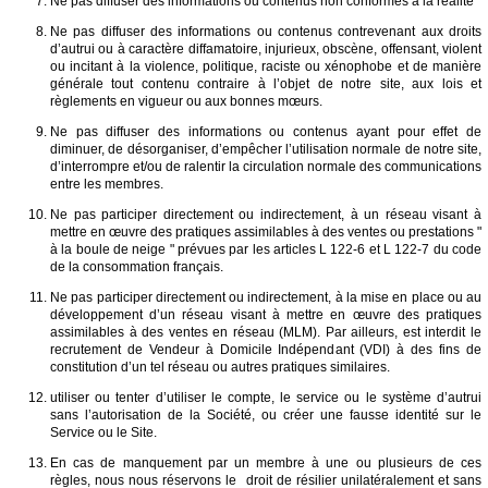
Ne pas diffuser des informations ou contenus non conformes à la réalité
Ne pas diffuser des informations ou contenus contrevenant aux droits
d’autrui ou à caractère diffamatoire, injurieux, obscène, offensant, violent
ou incitant à la violence, politique, raciste ou xénophobe et de manière
générale tout contenu contraire à l’objet de notre site, aux lois et
règlements en vigueur ou aux bonnes mœurs.
Ne pas diffuser des informations ou contenus ayant pour effet de
diminuer, de désorganiser, d’empêcher l’utilisation normale de notre site,
d’interrompre et/ou de ralentir la circulation normale des communications
entre les membres.
Ne pas participer directement ou indirectement, à un réseau visant à
mettre en œuvre des pratiques assimilables à des ventes ou prestations "
à la boule de neige " prévues par les articles L 122-6 et L 122-7 du code
de la consommation français.
Ne pas participer directement ou indirectement, à la mise en place ou au
développement d’un réseau visant à mettre en œuvre des pratiques
assimilables à des ventes en réseau (MLM). Par ailleurs, est interdit le
recrutement de Vendeur à Domicile Indépendant (VDI) à des fins de
constitution d’un tel réseau ou autres pratiques similaires.
utiliser ou tenter d’utiliser le compte, le service ou le système d’autrui
sans l’autorisation de la Société, ou créer une fausse identité sur le
Service ou le Site.
En cas de manquement par un membre à une ou plusieurs de ces
règles, nous nous réservons le droit de résilier unilatéralement et sans