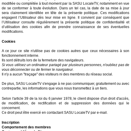
Annuaire
modifiée ou complétée à tout moment par la SASU LocaleTV, notamment en vue
de se conformer à toute évolution. Dans un tel cas, la date de sa mise à jour
Agenda
sera clairement identifiée en tête de la présente politique. Ces modifications
engagent l’Utilisateur dès leur mise en ligne. Il convient par conséquent que
l’Utilisateur consulte régulièrement la présente politique de confidentialité et
Nos
Partenaires
d’utilisation des cookies afin de prendre connaissance de ses éventuelles
modifications.
Accès
Cookies
éditeur
A ce jour ce site n'utilise pas de cookies autres que ceux nécessaires à son
Accès
fonctionnement interne.
administration
Ils sont détruits lors de la fermeture des navigateurs.
boutique
Si vous utilisez un ordinateur partagé par plusieurs personnes, n'oubliez pas de
vous déconnecter ou de fermer le navigateur.
Il n'y a aucun "traçage" des visiteurs ni des membres du réseau social.
De plus, SASU LocaleTV s'engage à ne pas communiquer, gratuitement ou avec
contrepartie, les informations que vous nous transmettez à un tiers.
Selon l'article 39 de la loi du 6 janvier 1978, le client dispose d'un droit d'accès,
de modification, de rectification et de suppression des données qui le
concernent.
Ce droit peut être exercé en contactant SASU LocaleTV par e-mail.
Inscription
Comportement des membres