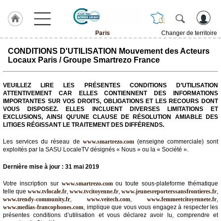
Paris
Changer de territoire
LABEL
CONDITIONS D'UTILISATION Mouvement des Acteurs
HULCOQ
Locaux Paris / Groupe Smartrezo France
ACCUEIL
Paris
VEUILLEZ LIRE LES PRÉSENTES CONDITIONS D’UTILISATION
ATTENTIVEMENT CAR ELLES CONTIENNENT DES INFORMATIONS
Accueil
IMPORTANTES SUR VOS DROITS, OBLIGATIONS ET LES RECOURS DONT
France
VOUS DISPOSEZ. ELLES INCLUENT DIVERSES LIMITATIONS ET
EXCLUSIONS, AINSI QU’UNE CLAUSE DE RÉSOLUTION AMIABLE DES
Pour
LITIGES RÉGISSANT LE TRAITEMENT DES DIFFÉRENDS.
QUI,
Pourquoi
Les services du réseau de
www.smartrezo.com
(enseigne commerciale) sont
exploités par la SASU LocaleTV désignés « Nous » ou la « Société ».
Le
concept
Dernière mise à jour : 31 mai 2019
Nos
Votre inscription sur
www.smartrezo.com
ou toute sous-plateforme thématique
Objectifs
telle que
www.tvlocale.fr
,
www.tvcitoyenne.fr
,
www.jeunesreporterssansfrontieres.fr
,
www.trendy-community.fr
,
www.veitech.com
,
www.femmeetcitoyennete.fr
,
www.medias-francophones.com
, implique que vous vous engagez à respecter les
Fil
présentes conditions d’utilisation et vous déclarez avoir lu, comprendre et
Actualités