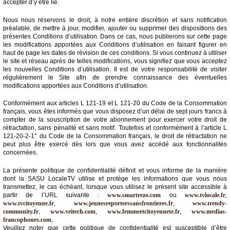
accepter d’y être lié.
Articles
Nous nous réservons le droit, à notre entière discrétion et sans notification
préalable, de mettre à jour, modifier, ajouter ou supprimer des dispositions des
Vidéos
présentes Conditions d’utilisation. Dans ce cas, nous publierons sur cette page
les modifications apportées aux Conditions d’utilisation en faisant figurer en
haut de page les dates de révision de ces conditions. Si vous continuez à utiliser
Rubriques
le site et réseau après de telles modifications, vous signifiez que vous acceptez
les nouvelles Conditions d’utilisation. Il est de votre responsabilité de visiter
régulièrement le Site afin de prendre connaissance des éventuelles
Blogs
modifications apportées aux Conditions d’utilisation.
A
Conformément aux articles L 121-19 et L 121-20 du Code de la Consommation
propos
français, vous êtes informés que vous disposez d’un délai de sept jours francs à
compter de la souscription de votre abonnement pour exercer votre droit de
rétractation, sans pénalité et sans motif. Toutefois et conformément à l’article L
Adhésion
121-20-2-1° du Code de la Consommation français, le droit de rétractation ne
peut plus être exercé dès lors que vous avez accédé aux fonctionnalités
Devenir
concernées.
partenaire
La présente politique de confidentialité définit et vous informe de la manière
Place
dont la SASU LocaleTV utilise et protège les informations que vous nous
de
transmettez, le cas échéant, lorsque vous utilisez le présent site accessible à
Marché
partir de l’URL suivante :
www.smartrezo.com
ou
www.tvlocale.fr
,
www.tvcitoyenne.fr
,
www.jeunesreporterssansfrontieres.fr
,
www.trendy-
Circuit-
community.fr
,
www.veitech.com
,
www.femmeetcitoyennete.fr
,
www.medias-
Court
francophones.com
,
/
Veuillez noter que cette politique de confidentialité est susceptible d’être