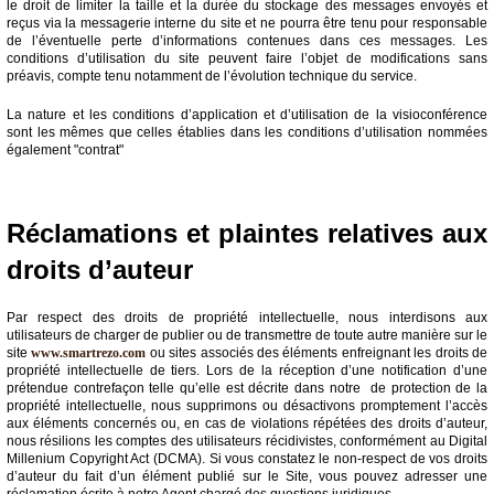
le droit de limiter la taille et la durée du stockage des messages envoyés et
reçus via la messagerie interne du site et ne pourra être tenu pour responsable
de l’éventuelle perte d’informations contenues dans ces messages. Les
conditions d’utilisation du site peuvent faire l’objet de modifications sans
préavis, compte tenu notamment de l’évolution technique du service.
La nature et les conditions d’application et d’utilisation de la visioconférence
sont les mêmes que celles établies dans les conditions d’utilisation nommées
également "contrat"
Réclamations et plaintes relatives aux
droits d’auteur
Par respect des droits de propriété intellectuelle, nous interdisons aux
utilisateurs de charger de publier ou de transmettre de toute autre manière sur le
site
www.smartrezo.com
ou sites associés des éléments enfreignant les droits de
propriété intellectuelle de tiers. Lors de la réception d’une notification d’une
prétendue contrefaçon telle qu’elle est décrite dans notre de protection de la
propriété intellectuelle, nous supprimons ou désactivons promptement l’accès
aux éléments concernés ou, en cas de violations répétées des droits d’auteur,
nous résilions les comptes des utilisateurs récidivistes, conformément au Digital
Millenium Copyright Act (DCMA). Si vous constatez le non-respect de vos droits
d’auteur du fait d’un élément publié sur le Site, vous pouvez adresser une
réclamation écrite à notre Agent chargé des questions juridiques.