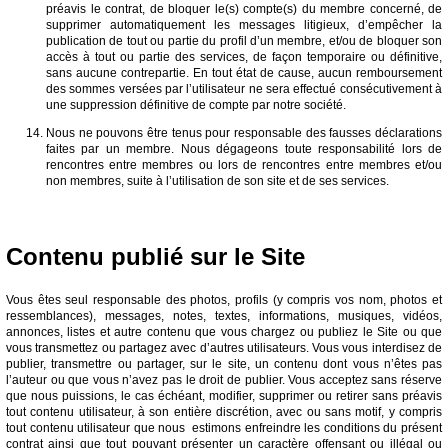
préavis le contrat, de bloquer le(s) compte(s) du membre concerné, de
supprimer automatiquement les messages litigieux, d’empêcher la
publication de tout ou partie du profil d’un membre, et/ou de bloquer son
accès à tout ou partie des services, de façon temporaire ou définitive,
sans aucune contrepartie. En tout état de cause, aucun remboursement
des sommes versées par l’utilisateur ne sera effectué consécutivement à
une suppression définitive de compte par notre société.
Nous ne pouvons être tenus pour responsable des fausses déclarations
faites par un membre. Nous dégageons toute responsabilité lors de
rencontres entre membres ou lors de rencontres entre membres et/ou
non membres, suite à l’utilisation de son site et de ses services.
Contenu publié sur le Site
Vous êtes seul responsable des photos, profils (y compris vos nom, photos et
ressemblances), messages, notes, textes, informations, musiques, vidéos,
annonces, listes et autre contenu que vous chargez ou publiez le Site ou que
vous transmettez ou partagez avec d’autres utilisateurs. Vous vous interdisez de
publier, transmettre ou partager, sur le site, un contenu dont vous n’êtes pas
l’auteur ou que vous n’avez pas le droit de publier. Vous acceptez sans réserve
que nous puissions, le cas échéant, modifier, supprimer ou retirer sans préavis
tout contenu utilisateur, à son entière discrétion, avec ou sans motif, y compris
tout contenu utilisateur que nous estimons enfreindre les conditions du présent
contrat ainsi que tout pouvant présenter un caractère offensant ou illégal ou