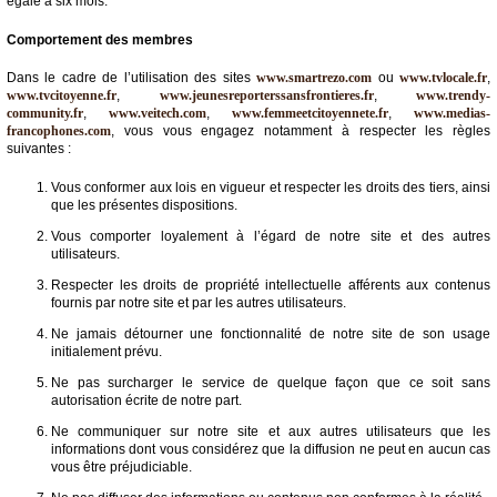
égale à six mois.
Comportement des membres
Dans le cadre de l’utilisation des sites
www.smartrezo.com
ou
www.tvlocale.fr
,
www.tvcitoyenne.fr
,
www.jeunesreporterssansfrontieres.fr
,
www.trendy-
community.fr
,
www.veitech.com
,
www.femmeetcitoyennete.fr
,
www.medias-
francophones.com
, vous vous engagez notamment à respecter les règles
suivantes :
Vous conformer aux lois en vigueur et respecter les droits des tiers, ainsi
que les présentes dispositions.
Vous comporter loyalement à l’égard de notre site et des autres
utilisateurs.
Respecter les droits de propriété intellectuelle afférents aux contenus
fournis par notre site et par les autres utilisateurs.
Ne jamais détourner une fonctionnalité de notre site de son usage
initialement prévu.
Ne pas surcharger le service de quelque façon que ce soit sans
autorisation écrite de notre part.
Ne communiquer sur notre site et aux autres utilisateurs que les
informations dont vous considérez que la diffusion ne peut en aucun cas
vous être préjudiciable.