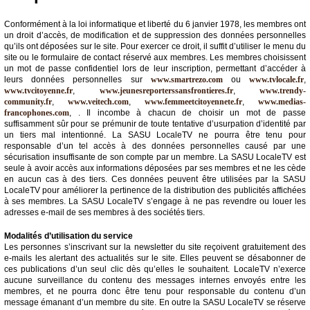
Conformément à la loi informatique et liberté du 6 janvier 1978, les membres ont
un droit d’accès, de modification et de suppression des données personnelles
qu’ils ont déposées sur le site. Pour exercer ce droit, il suffit d’utiliser le menu du
site ou le formulaire de contact réservé aux membres. Les membres choisissent
un mot de passe confidentiel lors de leur inscription, permettant d’accéder à
leurs données personnelles sur
www.smartrezo.com
ou
www.tvlocale.fr
,
www.tvcitoyenne.fr
,
www.jeunesreporterssansfrontieres.fr
,
www.trendy-
community.fr
,
www.veitech.com
,
www.femmeetcitoyennete.fr
,
www.medias-
francophones.com
, . Il incombe à chacun de choisir un mot de passe
suffisamment sûr pour se prémunir de toute tentative d’usurpation d’identité par
un tiers mal intentionné. La SASU LocaleTV ne pourra être tenu pour
responsable d’un tel accès à des données personnelles causé par une
sécurisation insuffisante de son compte par un membre. La SASU LocaleTV est
seule à avoir accès aux informations déposées par ses membres et ne les cède
en aucun cas à des tiers. Ces données peuvent être utilisées par la SASU
LocaleTV pour améliorer la pertinence de la distribution des publicités affichées
à ses membres. La SASU LocaleTV s’engage à ne pas revendre ou louer les
adresses e-mail de ses membres à des sociétés tiers.
Modalités d’utilisation du service
Les personnes s’inscrivant sur la newsletter du site reçoivent gratuitement des
e-mails les alertant des actualités sur le site. Elles peuvent se désabonner de
ces publications d’un seul clic dès qu’elles le souhaitent. LocaleTV n’exerce
aucune surveillance du contenu des messages internes envoyés entre les
membres, et ne pourra donc être tenu pour responsable du contenu d’un
message émanant d’un membre du site. En outre la SASU LocaleTV se réserve