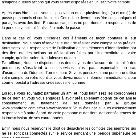
n’importe quelles actions qui vous seront disposées en utilisant votre compte.
Après vous être inscrit, vous disposez d’un ou de plusieurs login(s) et mot(s) de
passe personnels et confidentiels. Ceux-ci ne devront pas être communiqués ni
partagés avec des tiers. En aucun cas, nous ne pourrions être responsables de
la perte de vos identifiants et/ou mots de passe.
Dans le cas où vous utiliseriez ces éléments de façon contraire à leur
destination, Nous nous réservons le droit de résilier votre compte sans préavis.
Vous serez seul responsable de l’utilisation de ces éléments d’identification par
des tiers ou des actions ou déclarations faites par l’intermédiaire de votre
compte, qu’elles soient frauduleuses ou non.
Par ailleurs, Nous ne disposons pas des moyens de s’assurer de l’identité des
personnes s’inscrivant à ses services, n’est pas responsable en cas
d’usurpation de l’identité d’un membre. Si vous pensez qu’une personne utilise
votre compte ou votre identité, vous devez nous en informer immédiatement par
courrier postal à l’adresse ci-dessous mentionnée.
Lorsque vous souhaitez parrainer un ami et nous fournissez les coordonnées
de ce dernier, vous vous engagez à avoir préalablement obtenu de cet ami le
consentement au traitement de ses données par
le
groupe
www.smartrezo.com et/ou www.tvlocale.fr. Vous êtes par ailleurs exclusivement
responsable à notre égard de cette personne et des tiers, des conséquences de
la transmission de ses coordonnées.
Enfin nous nous réservons le droit de désactiver les comptes des membres qui
ne se sont pas connectés sur le service pendant une période supérieure ou