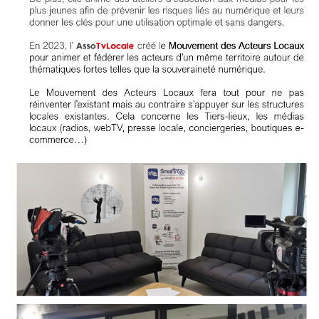
Articles
Vidéos
Rubriques
Blogs
A
propos
Adhésion
Devenir
partenaire
Place
de
Marché
Circuit-
Court
/