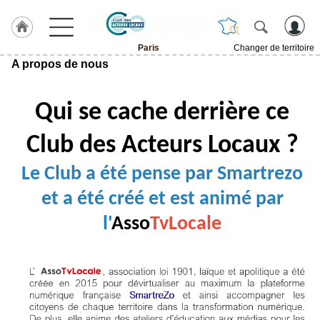
Paris
Changer de territoire
A propos de nous
LABEL
HULCOQ
ACCUEIL
Qui se cache derrière ce
Paris
Club des Acteurs Locaux ?
Accueil
France
Le Club a été pense par Smartrezo
Pour
QUI,
et a été créé et est animé par
Pourquoi
l'
Asso
TvLocale
Le
concept
Nos
Objectifs
Fil
Actualités