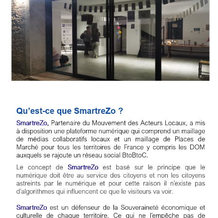
Annuaire
Agenda
Nos
Partenaires
Accès
éditeur
Accès
administration
boutique