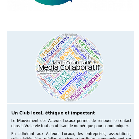
Court
/
Annuaire
Agenda
Nos
Partenaires
Accès
éditeur
Accès
administration
boutique