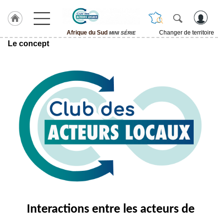
Afrique du Sud
Changer de territoire
MINI SÉRIE
Le concept
LABEL
HULCOQ
ACCUEIL
Afrique
du
Sud
Accueil
France
Pour
QUI,
Pourquoi
Le
concept
Nos
Objectifs
Interactions entre les acteurs de