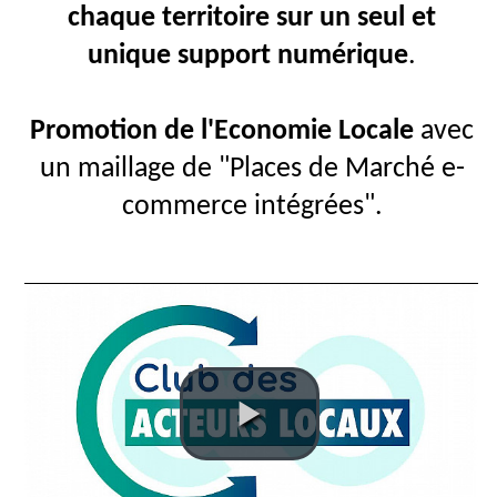
Fil
chaque territoire
sur
un seul et
Actualités
unique support numérique
.
Articles
Vidéos
Promotion de l'Economie Locale
avec
Rubriques
un maillage de "Places de Marché e-
commerce intégrées".
Blogs
A
propos
Adhésion
Devenir
partenaire
Place
de
Marché
Circuit-