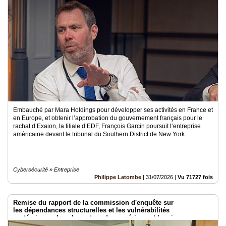
Articles
Vidéos
Rubriques
Blogs
A
propos
Embauché par Mara Holdings pour développer ses activités en France et
en Europe, et obtenir l’approbation du gouvernement français pour le
rachat d’Exaion, la filiale d’EDF, François Garcin poursuit l’entreprise
Adhésion
américaine devant le tribunal du Southern District de New York.
Devenir
partenaire
Cybersécurité » Entreprise
Place
Philippe Latombe
|
31/07/2026
|
Vu 71727 fois
de
Marché
Remise du rapport de la commission d'enquête sur
Circuit-
les dépendances structurelles et les vulnérabilités
Court
systémiques dans le secteur du numérique et les risques pour
/
l’indépendance de la France