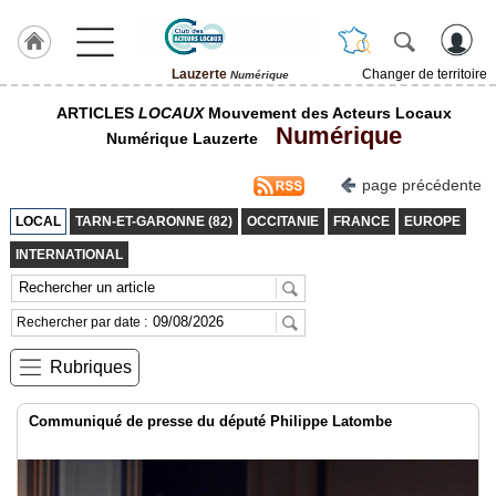
Lauzerte
Changer de territoire
Numérique
LABEL
ARTICLES
LOCAUX
Mouvement des Acteurs Locaux
HULCOQ
Numérique
Numérique Lauzerte
ACCUEIL
Lauzerte
page précédente
Accueil
LOCAL
TARN-ET-GARONNE (82)
OCCITANIE
FRANCE
EUROPE
France
INTERNATIONAL
Pour
QUI,
Pourquoi
Rechercher par date :
Le
Rubriques
concept
Nos
Communiqué de presse du député Philippe Latombe
Objectifs
Fil
Actualités