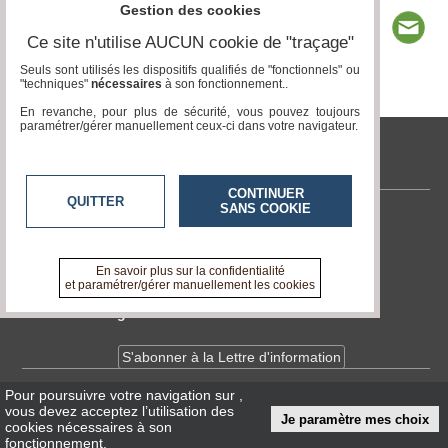
Gestion des cookies
Ce site n'utilise AUCUN cookie de "traçage"
Seuls sont utilisés les dispositifs qualifiés de "fonctionnels" ou
"techniques"
nécessaires
à son fonctionnement..
Page 1 / 4
1
2
3
4
En revanche, pour plus de sécurité, vous pouvez toujours
paramétrer/gérer manuellement ceux-ci dans votre navigateur.
www.acteurs-locaux.fr
CONTINUER
QUITTER
SANS COOKIE
Contactez-nous
En savoir +
A propos de www.acteurs-locaux.fr
En savoir plus sur la confidentialité
et paramétrer/gérer manuellement les cookies
Devenir délégué
S'abonner à la Lettre d'information
Pour poursuivre votre navigation sur
,
Infos
CNIL/RGPD
vous devez acceptez l’utilisation des
Je paramètre mes choix
Conditions Générales d'Utilisation
cookies nécessaires à son
fonctionnement.