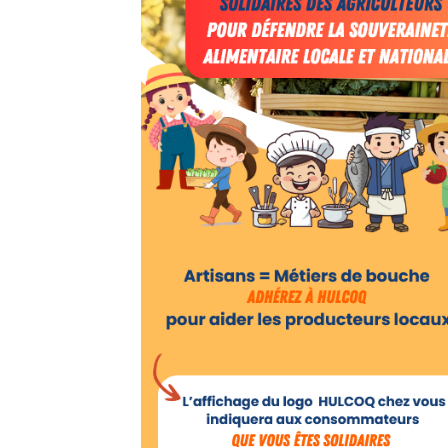
Fil
Actualités
Articles
Vidéos
Rubriques
Blogs
A
propos
Adhésion
Devenir
partenaire
Place
de
Marché
Circuit-