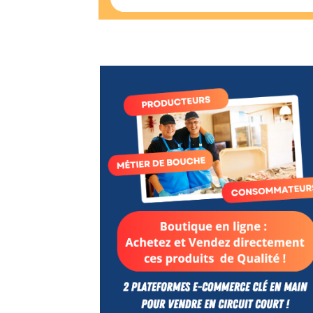
Court
/
Annuaire
Agenda
Nos
Partenaires
Accès
éditeur
Accès
administration
boutique