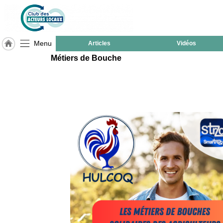
Menu
Articles
Vidéos
Métiers de Bouche
LABEL
HULCOQ
ACCUEIL
Lauzerte
Accueil
France
Pour
QUI,
Pourquoi
Le
concept
Nos
Objectifs