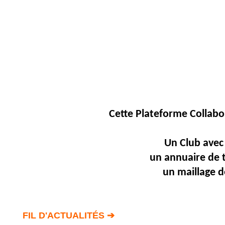
Fil
Actualités
Articles
Vidéos
Rubriques
Blogs
Cette Plateforme
Collabo
A
propos
Adhésion
Un Club avec 
un annuaire de 
Devenir
partenaire
un maillage d
Place
de
Marché
FIL D'ACTUALITÉS ➔
Circuit-