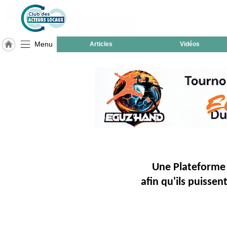
Menu
Articles
Vidéos
LABEL
HULCOQ
ACCUEIL
Montech
Accueil
France
Pour
QUI,
Pourquoi
Une Plateforme 
Le
afin qu'ils puisse
concept
Nos
Objectifs