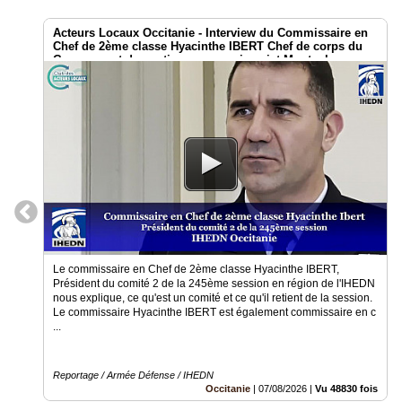
Court
/
Annuaire
Acteurs Locaux Occitanie - Interview du Commissaire en
Chef de 2ème classe Hyacinthe IBERT Chef de corps du
Groupement de soutien au commissariat Montauban
Agenda
Nos
Partenaires
Accès
éditeur
Accès
administration
boutique
Le commissaire en Chef de 2ème classe Hyacinthe IBERT,
Président du comité 2 de la 245ème session en région de l'IHEDN
nous explique, ce qu'est un comité et ce qu'il retient de la session.
Le commissaire Hyacinthe IBERT est également commissaire en c
...
Reportage / Armée Défense / IHEDN
Occitanie
|
07/08/2026
|
Vu 48830 fois