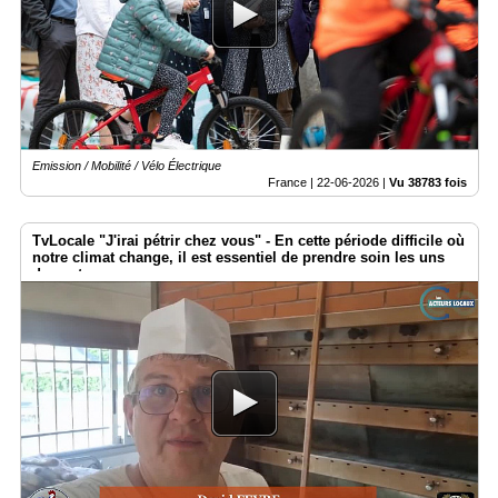
Emission / Mobilité / Vélo Électrique
France |
22-06-2026
|
Vu 38783 fois
TvLocale "J'irai pétrir chez vous" - ​En cette période difficile où
notre climat change, il est essentiel de prendre soin les uns
des autres.