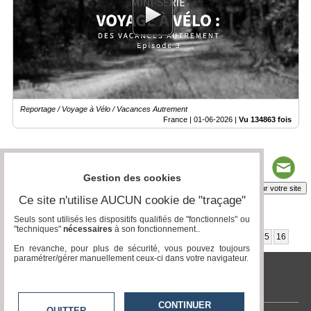
Reportage / Voyage à Vélo / Vacances Autrement
France |
01-06-2026
|
Vu 134863 fois
Gestion des cookies
Insérez sur votre site
Ce site n'utilise AUCUN cookie de "traçage"
Seuls sont utilisés les dispositifs qualifiés de "fonctionnels" ou
"techniques"
nécessaires
à son fonctionnement..
Page 1 / 16
1
2
3
4
5
6
7
8
9
10
11
12
13
14
15
16
En revanche, pour plus de sécurité, vous pouvez toujours
paramétrer/gérer manuellement ceux-ci dans votre navigateur.
www.acteurs-locaux.fr
CONTINUER
QUITTER