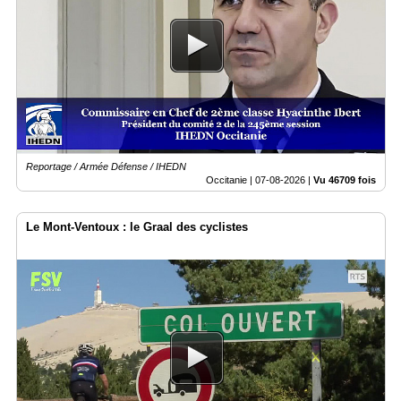
Articles
Vidéos
Rubriques
Blogs
Reportage / Armée Défense / IHEDN
A
Occitanie |
07-08-2026
|
Vu 46709 fois
propos
Adhésion
Le Mont-Ventoux : le Graal des cyclistes
Devenir
partenaire
Place
de
Marché
Circuit-
Court
/