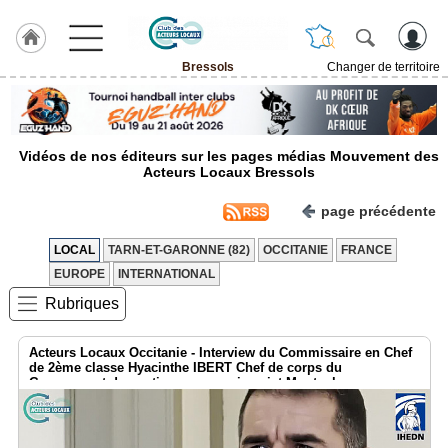
Bressols
Changer de territoire
LABEL
HULCOQ
ACCUEIL
Vidéos de nos éditeurs sur les pages médias Mouvement des
Bressols
Acteurs Locaux Bressols
Accueil
page précédente
France
LOCAL
TARN-ET-GARONNE (82)
OCCITANIE
FRANCE
Pour
QUI,
EUROPE
INTERNATIONAL
Pourquoi
Rubriques
Le
concept
Acteurs Locaux Occitanie - Interview du Commissaire en Chef
de 2ème classe Hyacinthe IBERT Chef de corps du
Nos
Groupement de soutien au commissariat Montauban
Objectifs
Fil
Actualités