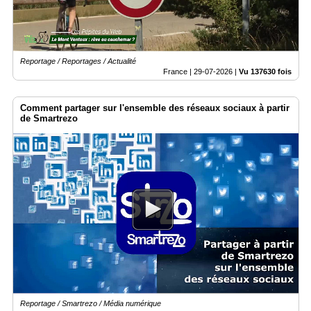
Annuaire
Agenda
Nos
Reportage / Reportages / Actualité
Partenaires
France |
29-07-2026
|
Vu 137630 fois
Accès
éditeur
Comment partager sur l'ensemble des réseaux sociaux à partir
de Smartrezo
Accès
administration
boutique
Reportage / Smartrezo / Média numérique