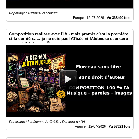
Reportage / Audiovisuel / Nature
Europe |
12-07-2026
|
Vu 368490 fois
Composition réalisée avec l'IA - mais promis c'est la première
et la dernière..... je ne suis pas IATisée ni IAtubeuse et encore
moins I.A.tokeuse. 😉
Reportage / Intelligence Artificielle / Dangers de l'IA
France |
12-07-2026
|
Vu 57321 fois