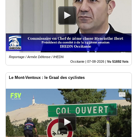
Fil
Actualités
Articles
Vidéos
Rubriques
Blogs
Reportage / Armée Défense / IHEDN
Occitanie |
07-08-2026
|
Vu 51692 fois
A
propos
Le Mont-Ventoux : le Graal des cyclistes
Adhésion
Devenir
partenaire
Place
de
Marché
Circuit-