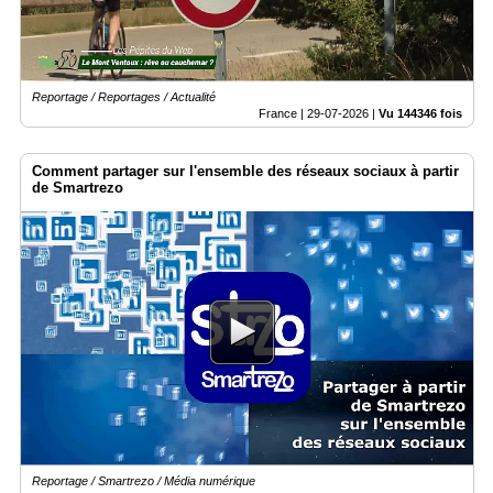
Court
/
Annuaire
Agenda
Reportage / Reportages / Actualité
France |
29-07-2026
|
Vu 144346 fois
Nos
Partenaires
Comment partager sur l'ensemble des réseaux sociaux à partir
Accès
de Smartrezo
éditeur
Accès
administration
boutique
Reportage / Smartrezo / Média numérique