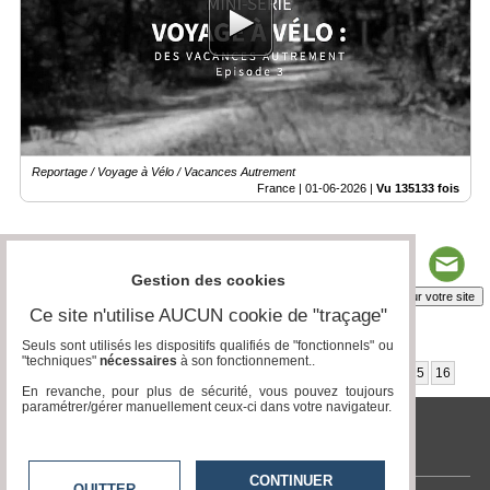
Reportage / Voyage à Vélo / Vacances Autrement
France |
01-06-2026
|
Vu 135133 fois
Gestion des cookies
Insérez sur votre site
Ce site n'utilise AUCUN cookie de "traçage"
Seuls sont utilisés les dispositifs qualifiés de "fonctionnels" ou
"techniques"
nécessaires
à son fonctionnement..
Page 1 / 16
1
2
3
4
5
6
7
8
9
10
11
12
13
14
15
16
En revanche, pour plus de sécurité, vous pouvez toujours
paramétrer/gérer manuellement ceux-ci dans votre navigateur.
www.acteurs-locaux.fr
CONTINUER
QUITTER