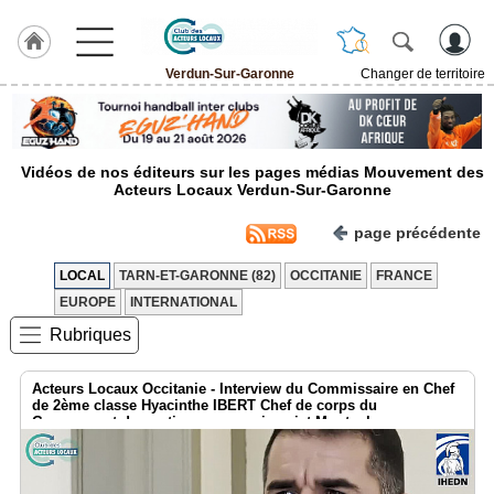
Verdun-Sur-Garonne
Changer de territoire
LABEL
HULCOQ
ACCUEIL
Vidéos de nos éditeurs sur les pages médias Mouvement des
Verdun-
Acteurs Locaux Verdun-Sur-Garonne
Sur-
Garonne
page précédente
Accueil
France
LOCAL
TARN-ET-GARONNE (82)
OCCITANIE
FRANCE
EUROPE
INTERNATIONAL
Pour
QUI,
Rubriques
Pourquoi
Le
Acteurs Locaux Occitanie - Interview du Commissaire en Chef
concept
de 2ème classe Hyacinthe IBERT Chef de corps du
Groupement de soutien au commissariat Montauban
Nos
Objectifs