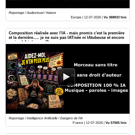
Reportage / Audiovisuel / Nature
Europe |
12-07-2026
|
Vu 368933 fois
Composition réalisée avec l'IA - mais promis c'est la première
et la dernière..... je ne suis pas IATisée ni IAtubeuse et encore
moins I.A.tokeuse. 😉
Reportage / Intelligence Artificielle / Dangers de l'IA
France |
12-07-2026
|
Vu 57565 fois