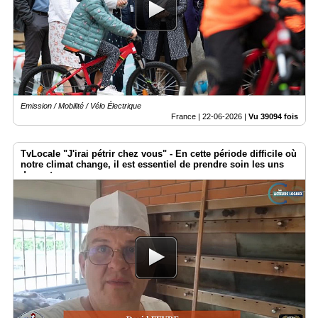
Emission / Mobilité / Vélo Électrique
France |
22-06-2026
|
Vu 39094 fois
TvLocale "J'irai pétrir chez vous" - ​En cette période difficile où
notre climat change, il est essentiel de prendre soin les uns
des autres.