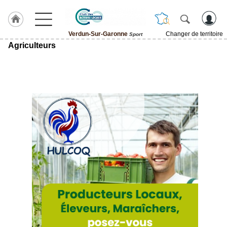
Verdun-Sur-Garonne
Changer de territoire
Sport
Agriculteurs
LABEL
HULCOQ
ACCUEIL
Verdun-
Sur-
Garonne
Accueil
France
Pour
QUI,
Pourquoi
Le
concept
Nos
Objectifs