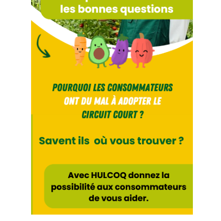
Fil
Actualités
Articles
Vidéos
Rubriques
Blogs
A
propos
Adhésion
Devenir
partenaire
Place
de
Marché
Circuit-