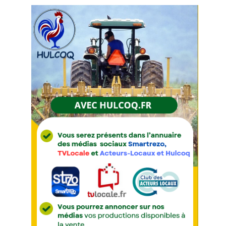
Court
/
Annuaire
Agenda
Nos
Partenaires
Accès
éditeur
Accès
administration
boutique