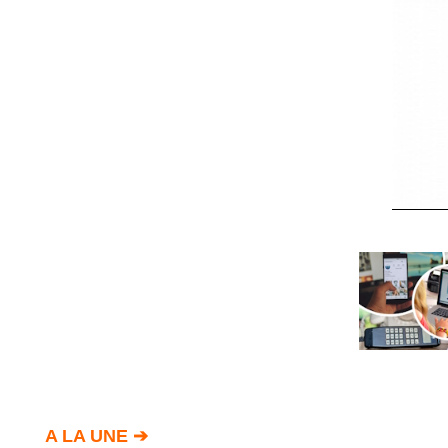
Circuit-
Court
/
Annuaire
Agenda
Nos
Partenaires
Accès
éditeur
Accès
administration
boutique
A LA UNE ➔