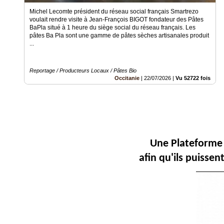
Michel Lecomte président du réseau social français Smartrezo
Fil
voulait rendre visite à Jean-François BIGOT fondateur des Pâtes
Actualités
BaPla situé à 1 heure du siège social du réseau français. Les
pâtes Ba Pla sont une gamme de pâtes sèches artisanales produit
Articles
...
Vidéos
Reportage / Producteurs Locaux / Pâtes Bio
Occitanie
|
22/07/2026
|
Vu 52722 fois
Rubriques
Blogs
A
propos
Une Plateforme 
Adhésion
afin qu'ils puisse
Devenir
partenaire
Place
de
Marché