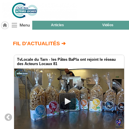
Menu
Articles
Vidéos
LABEL
HULCOQ
FIL D'ACTUALITÉS ➔
ACCUEIL
Verdun-
Sur-
TvLocale du Tarn - les Pâtes BaPla ont rejoint le réseau
Garonne
des Acteurs Locaux 81
Accueil
France
Pour
QUI,
Pourquoi
Le
concept
Nos
Objectifs