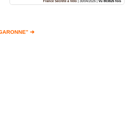
France Secrète à Vélo
|
30/04/2026
|
Vu 803826 fois
 GARONNE" ➔