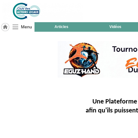
Menu
Articles
Vidéos
LABEL
HULCOQ
ACCUEIL
Villeroy
Accueil
France
Pour
QUI,
Pourquoi
Une Plateforme 
Le
afin qu'ils puisse
concept
Nos
Objectifs