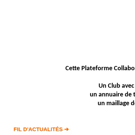
Fil
Actualités
Articles
Vidéos
Rubriques
Blogs
Cette Plateforme
Collabo
A
propos
Adhésion
Un Club avec 
un annuaire de 
Devenir
partenaire
un maillage d
Place
de
Marché
FIL D'ACTUALITÉS ➔
Circuit-