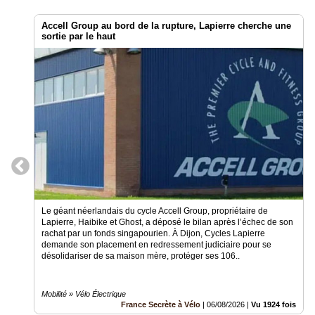
Court
/
Annuaire
Accell Group au bord de la rupture, Lapierre cherche une
sortie par le haut
Agenda
Nos
Partenaires
Accès
éditeur
Accès
administration
boutique
Le géant néerlandais du cycle Accell Group, propriétaire de
Lapierre, Haibike et Ghost, a déposé le bilan après l’échec de son
rachat par un fonds singapourien. À Dijon, Cycles Lapierre
demande son placement en redressement judiciaire pour se
désolidariser de sa maison mère, protéger ses 106..
Mobilité » Vélo Électrique
France Secrète à Vélo
|
06/08/2026
|
Vu 1924 fois