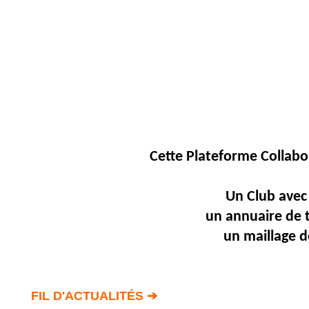
Fil
Actualités
Articles
Vidéos
Rubriques
Blogs
Cette Plateforme
Collabo
A
propos
Un Club avec 
Adhésion
un annuaire de 
un maillage d
Devenir
partenaire
Place
de
Marché
FIL D'ACTUALITÉS ➔