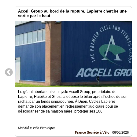
Circuit-
Court
Accell Group au bord de la rupture, Lapierre cherche une
/
sortie par le haut
Annuaire
Agenda
Nos
Partenaires
Accès
éditeur
Accès
administration
boutique
Le géant néerlandais du cycle Accell Group, propriétaire de
Lapierre, Haibike et Ghost, a déposé le bilan après l’échec de son
rachat par un fonds singapourien. À Dijon, Cycles Lapierre
demande son placement en redressement judiciaire pour se
désolidariser de sa maison mère, protéger ses 106..
Mobilité » Vélo Électrique
France Secrète à Vélo
|
06/08/2026