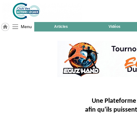
Menu
Articles
Vidéos
LABEL
HULCOQ
ACCUEIL
Nort
sur
Erdre
Accueil
France
Pour
QUI,
Une Plateforme 
Pourquoi
afin qu'ils puisse
Le
concept
Nos
Objectifs