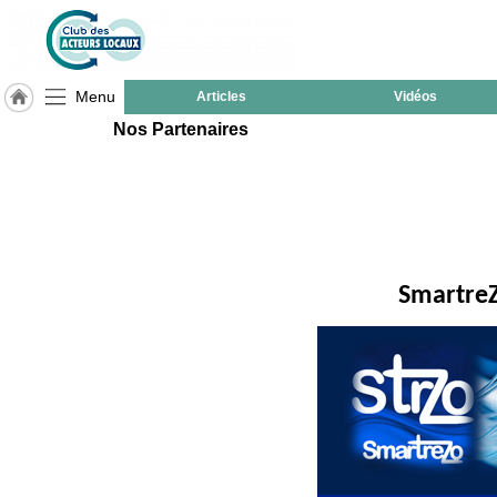
Menu
Articles
Vidéos
Nos Partenaires
LABEL
HULCOQ
Accueil
France
Pour
QUI,
Pourquoi
SmartreZ
Le
concept
Nos
Objectifs
Fil
Actualités