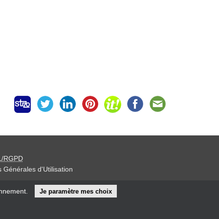
L/RGPD
 Générales d'Utilisation
iteur »
onnement.
Je paramètre mes choix