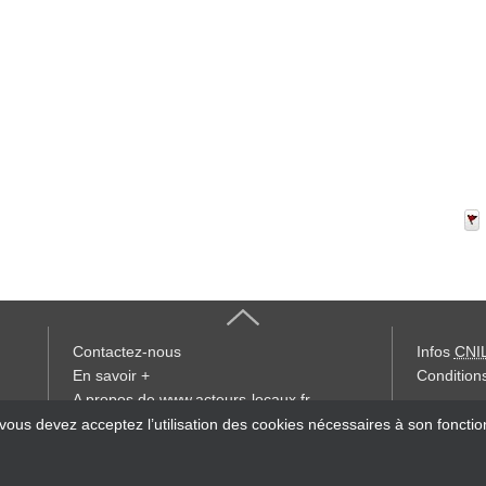
Contactez-nous
Infos
CNI
En savoir +
Conditions
A propos de www.acteurs-locaux.fr
« accès éd
 vous devez acceptez l’utilisation des cookies nécessaires à son foncti
Devenir délégué