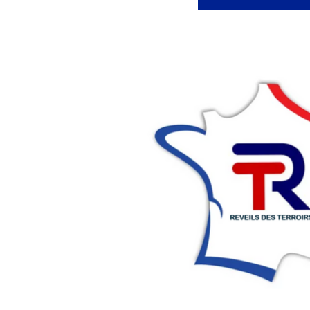
Articles
Vidéos
Rubriques
Blogs
A
propos
Adhésion
Devenir
partenaire
Place
de
Marché
Circuit-
Court
/
Annuaire