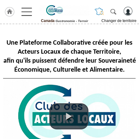
Canada
Changer de territoire
Gastronomie - Terroir
LABEL
HULCOQ
Une Plateforme Collaborative créée pour les
ACCUEIL
Canada
Acteurs Locaux de chaque Territoire,
afin qu'ils puissent défendre leur Souveraineté
Accueil
France
Économique, Culturelle et Alimentaire.
Pour
QUI,
Pourquoi
Le
concept
Nos
Objectifs
Fil
Actualités