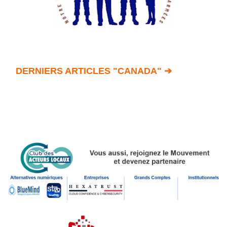
Annuaire
Agenda
Nos
Partenaires
Accès
DERNIERS ARTICLES "CANADA" ➔
éditeur
Accès
administration
boutique