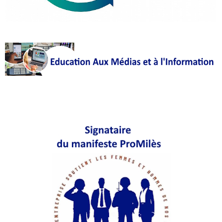
Articles
Vidéos
Rubriques
Blogs
A
propos
Adhésion
Devenir
partenaire
Place
de
Marché
Circuit-
Court
/