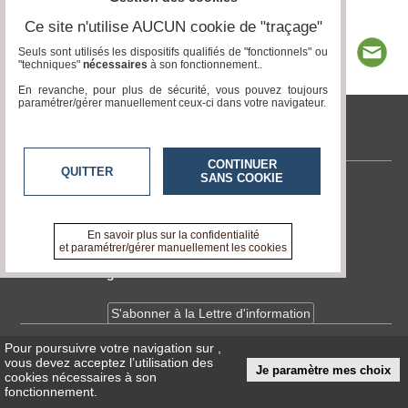
Ce site n'utilise AUCUN cookie de "traçage"
Seuls sont utilisés les dispositifs qualifiés de "fonctionnels" ou
"techniques"
nécessaires
à son fonctionnement..
En revanche, pour plus de sécurité, vous pouvez toujours
paramétrer/gérer manuellement ceux-ci dans votre navigateur.
www.acteurs-locaux.fr
CONTINUER
QUITTER
SANS COOKIE
Contactez-nous
En savoir +
A propos de www.acteurs-locaux.fr
En savoir plus sur la confidentialité
et paramétrer/gérer manuellement les cookies
Devenir délégué
S'abonner à la Lettre d'information
Pour poursuivre votre navigation sur
,
Infos
CNIL/RGPD
vous devez acceptez l’utilisation des
Je paramètre mes choix
Conditions Générales d'Utilisation
cookies nécessaires à son
fonctionnement.