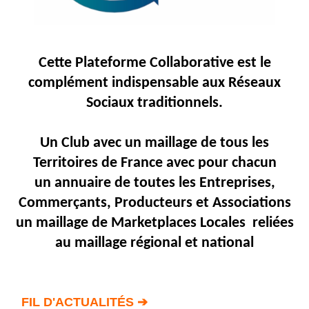
Articles
Vidéos
Cette Plateforme
Collaborative
est
le
Rubriques
complément
indispensable
aux
Réseaux
Sociaux traditionnels.
Blogs
A
Un Club avec un maillage de tous les
propos
Territoires de France avec pour chacun
Adhésion
un annuaire de toutes les Entreprises,
Devenir
Commerçants, Producteurs et Associations
partenaire
un maillage de Marketplaces Locales reliées
Place
au maillage régional et national
de
Marché
Circuit-
Court
/
FIL D'ACTUALITÉS ➔