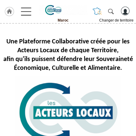
Maroc
Changer de territoire
LABEL
HULCOQ
Une Plateforme Collaborative créée pour les
ACCUEIL
Maroc
Acteurs Locaux de chaque Territoire,
afin qu'ils puissent défendre leur Souveraineté
Accueil
France
Économique, Culturelle et Alimentaire.
Pour
QUI,
Pourquoi
Le
concept
Nos
Objectifs
Fil
Actualités