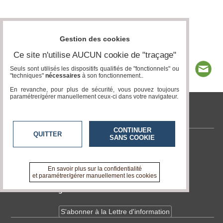
Gestion des cookies
Ce site n'utilise AUCUN cookie de "traçage"
Seuls sont utilisés les dispositifs qualifiés de "fonctionnels" ou
"techniques"
nécessaires
à son fonctionnement..
En revanche, pour plus de sécurité, vous pouvez toujours
paramétrer/gérer manuellement ceux-ci dans votre navigateur.
www.acteurs-locaux.fr
CONTINUER
QUITTER
SANS COOKIE
Contactez-nous
En savoir +
A propos de www.acteurs-locaux.fr
En savoir plus sur la confidentialité
et paramétrer/gérer manuellement les cookies
Devenir délégué
S'abonner à la Lettre d'information