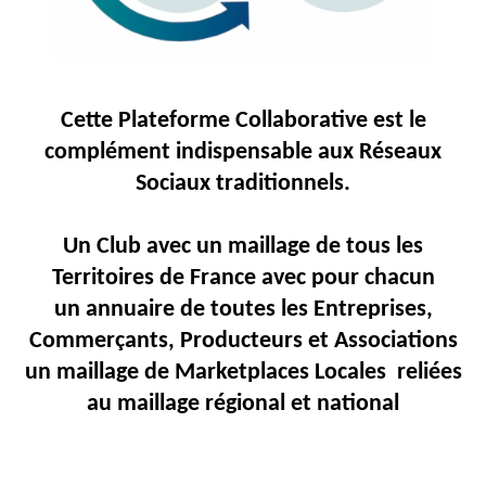
Actualités
Articles
Vidéos
Cette Plateforme
Collaborative
est
le
Rubriques
complément
indispensable
aux
Réseaux
Sociaux traditionnels.
Blogs
A
Un Club avec un maillage de tous les
propos
Territoires de France avec pour chacun
Adhésion
un annuaire de toutes les Entreprises,
Devenir
Commerçants, Producteurs et Associations
partenaire
un maillage de Marketplaces Locales reliées
Place
au maillage régional et national
de
Marché
Circuit-
Court