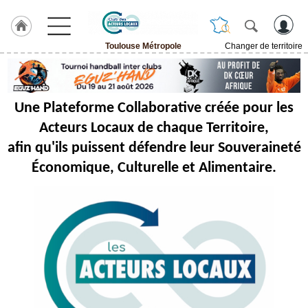
Toulouse Métropole
Changer de territoire
LABEL
HULCOQ
ACCUEIL
Une Plateforme Collaborative créée pour les
Toulouse
Métropole
Acteurs Locaux de chaque Territoire,
afin qu'ils puissent défendre leur Souveraineté
Accueil
France
Économique, Culturelle et Alimentaire.
Pour
QUI,
Pourquoi
Le
concept
Nos
Objectifs
Fil