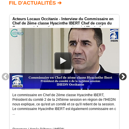
/
FIL D'ACTUALITÉS ➔
Annuaire
Agenda
Acteurs Locaux Occitanie - Interview du Commissaire en
Chef de 2ème classe Hyacinthe IBERT Chef de corps du
Nos
Groupement de soutien au commissariat Montauban
Partenaires
Accès
éditeur
Accès
administration
boutique
Le commissaire en Chef de 2ème classe Hyacinthe IBERT,
Président du comité 2 de la 245ème session en région de l'IHEDN
nous explique, ce qu'est un comité et ce qu'il retient de la session.
Le commissaire Hyacinthe IBERT est également commissaire en c
...
Reportage / Armée Défense / IHEDN