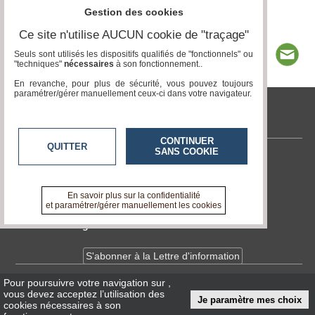
Gestion des cookies
Ce site n'utilise AUCUN cookie de "traçage"
Seuls sont utilisés les dispositifs qualifiés de "fonctionnels" ou
"techniques"
nécessaires
à son fonctionnement..
En revanche, pour plus de sécurité, vous pouvez toujours
paramétrer/gérer manuellement ceux-ci dans votre navigateur.
www.acteurs-locaux.fr
CONTINUER
QUITTER
SANS COOKIE
Contactez-nous
En savoir +
A propos de www.acteurs-locaux.fr
En savoir plus sur la confidentialité
et paramétrer/gérer manuellement les cookies
Devenir délégué
S'abonner à la Lettre d'information
Pour poursuivre votre navigation sur
,
Infos
CNIL/RGPD
vous devez acceptez l’utilisation des
Je paramètre mes choix
Conditions Générales d'Utilisation
cookies nécessaires à son