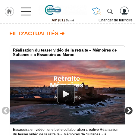
Ain (01)
Changer de territoire
Santé
LABEL
FIL D'ACTUALITÉS ➔
HULCOQ
ACCUEIL
Ain
Réalisation du teaser vidéo de la retraite « Mémoires de
(01)
Sultanes » à Essaouira au Maroc
Accueil
France
Pour
QUI,
Pourquoi
Le
concept
Nos
Objectifs
Essaouira en vidéo : une belle collaboration créative Réalisation
Fil
du teaser vidéo de la retraite « Mémoires de Sultanes » à