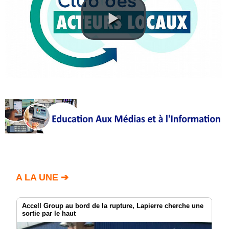
/
Annuaire
Agenda
Nos
Partenaires
Accès
éditeur
Accès
administration
boutique
A LA UNE ➔
Accell Group au bord de la rupture, Lapierre cherche une
sortie par le haut