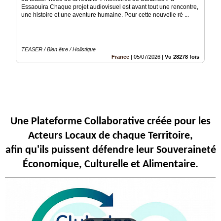
Actualités
Essaouira Chaque projet audiovisuel est avant tout une rencontre,
une histoire et une aventure humaine. Pour cette nouvelle ré ...
Articles
Vidéos
TEASER / Bien être / Holistique
France
|
05/07/2026
|
Vu 28278 fois
Rubriques
Blogs
A
propos
Une Plateforme Collaborative créée pour les
Adhésion
Acteurs Locaux de chaque Territoire,
afin qu'ils puissent défendre leur Souveraineté
Devenir
partenaire
Économique, Culturelle et Alimentaire.
Place
de
Marché
Circuit-
Court