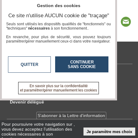
Gestion des cookies
Ce site n'utilise AUCUN cookie de "traçage"
Seuls sont utilisés les dispositifs qualifiés de "fonctionnels" ou
"techniques"
nécessaires
à son fonctionnement..
En revanche, pour plus de sécurité, vous pouvez toujours
paramétrer/gérer manuellement ceux-ci dans votre navigateur.
www.acteurs-locaux.fr
CONTINUER
QUITTER
SANS COOKIE
Contactez-nous
En savoir +
En savoir plus sur la confidentialité
A propos de www.acteurs-locaux.fr
et paramétrer/gérer manuellement les cookies
Devenir délégué
S'abonner à la Lettre d'information
Pour poursuivre votre navigation sur
,
vous devez acceptez l’utilisation des
Infos
CNIL/RGPD
Je paramètre mes choix
cookies nécessaires à son
Conditions Générales d'Utilisation