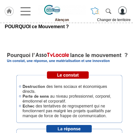
Alençon
Changer de territoire
POURQUOI ce Mouvement ?
LABEL
HULCOQ
ACCUEIL
Alençon
Accueil
France
Pour
QUI,
Pourquoi
Le
concept
Nos
Objectifs
Fil
Actualités