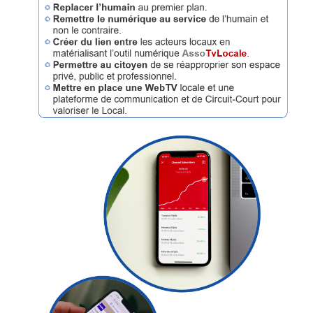
Articles
Vidéos
Rubriques
Blogs
A
propos
Adhésion
Devenir
partenaire
Place
de
Marché
Circuit-
Court
/