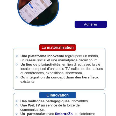
Annuaire
Agenda
Nos
Partenaires
Accès
éditeur
Accès
administration
boutique