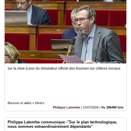
Articles
Vidéos
Rubriques
Blogs
A
propos
sur la mise à jour du simulateur officiel des bourses sur critères sociaux
Adhésion
Devenir
partenaire
Place
Bourses et aides » Divers
de
Philippe Latombe
|
21/07/2026
|
Vu 196480 fois
Marché
Circuit-
Philippe Latombe communique -"Sur le plan technologique,
Court
nous sommes extraordinairement dépendants"
/