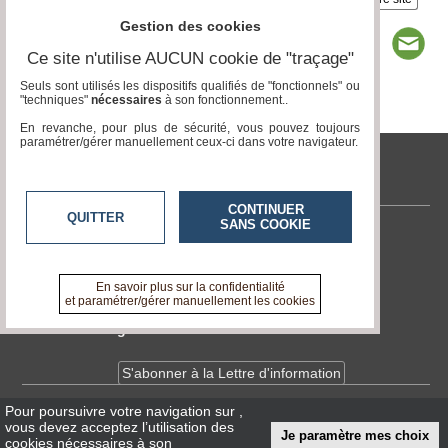
Gestion des cookies
Ce site n'utilise AUCUN cookie de "traçage"
Seuls sont utilisés les dispositifs qualifiés de "fonctionnels" ou
"techniques"
nécessaires
à son fonctionnement..
Page 1 / 1
1
En revanche, pour plus de sécurité, vous pouvez toujours
paramétrer/gérer manuellement ceux-ci dans votre navigateur.
www.acteurs-locaux.fr
CONTINUER
QUITTER
SANS COOKIE
Contactez-nous
En savoir +
A propos de www.acteurs-locaux.fr
En savoir plus sur la confidentialité
et paramétrer/gérer manuellement les cookies
Devenir délégué
S'abonner à la Lettre d'information
Pour poursuivre votre navigation sur
,
Infos
CNIL/RGPD
vous devez acceptez l’utilisation des
Je paramètre mes choix
Conditions Générales d'Utilisation
cookies nécessaires à son