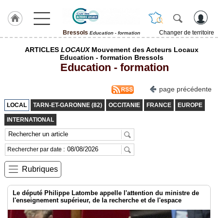
Bressols
Changer de territoire
Education - formation
LABEL
ARTICLES
LOCAUX
Mouvement des Acteurs Locaux
HULCOQ
Education - formation Bressols
Education - formation
ACCUEIL
Bressols
page précédente
Accueil
France
LOCAL
TARN-ET-GARONNE (82)
OCCITANIE
FRANCE
EUROPE
INTERNATIONAL
Pour
QUI,
Pourquoi
Rechercher par date :
Le
concept
Rubriques
Nos
Objectifs
Le député Philippe Latombe appelle l'attention du ministre de
l'enseignement supérieur, de la recherche et de l'espace
Fil
Actualités