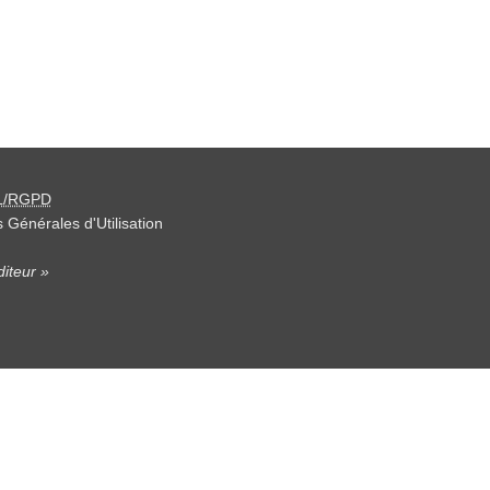
L/RGPD
 Générales d'Utilisation
iteur »