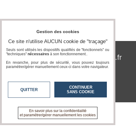
Fil
Actualités
Articles
Gestion des cookies
Vidéos
Ce site n'utilise AUCUN cookie de "traçage"
Rubriques
Seuls sont utilisés les dispositifs qualifiés de "fonctionnels" ou
"techniques"
nécessaires
à son fonctionnement..
www.acteurs-locaux.fr
En revanche, pour plus de sécurité, vous pouvez toujours
Blogs
paramétrer/gérer manuellement ceux-ci dans votre navigateur.
A
propos
CONTINUER
QUITTER
SANS COOKIE
Adhésion
Devenir
partenaire
En savoir plus sur la confidentialité
et paramétrer/gérer manuellement les cookies
Place
de
Marché