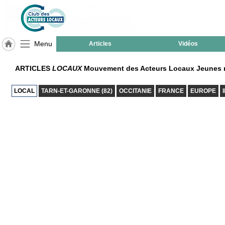
Menu
Articles
Vidéos
LABEL
ARTICLES
LOCAUX
Mouvement des Acteurs Locaux Jeunes r
HULCOQ
ACCUEIL
LOCAL
TARN-ET-GARONNE (82)
OCCITANIE
FRANCE
EUROPE
Verdun-
Sur-
Garonne
Accueil
France
Pour
QUI,
Pourquoi
Le
concept
Nos
Objectifs