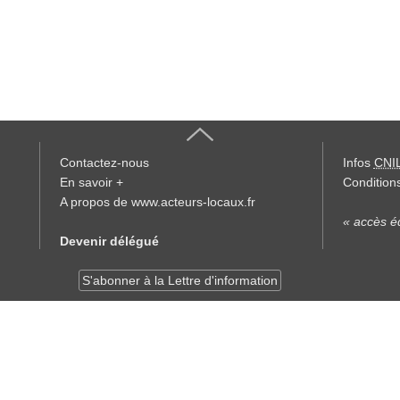
Contactez-nous
Infos
CNI
En savoir +
Conditions
A propos de www.acteurs-locaux.fr
« accès éd
Devenir délégué
S'abonner à la Lettre d'information