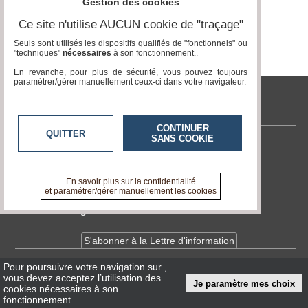
Gestion des cookies
Fil
Actualités
Ce site n'utilise AUCUN cookie de "traçage"
Articles
Seuls sont utilisés les dispositifs qualifiés de "fonctionnels" ou
"techniques"
nécessaires
à son fonctionnement..
Vidéos
En revanche, pour plus de sécurité, vous pouvez toujours
paramétrer/gérer manuellement ceux-ci dans votre navigateur.
Rubriques
www.acteurs-locaux.fr
CONTINUER
Blogs
QUITTER
SANS COOKIE
Contactez-nous
A
En savoir +
propos
A propos de www.acteurs-locaux.fr
En savoir plus sur la confidentialité
et paramétrer/gérer manuellement les cookies
Adhésion
Devenir délégué
Devenir
partenaire
S'abonner à la Lettre d'information
Place
de
Pour poursuivre votre navigation sur
,
Infos
CNIL/RGPD
Marché
vous devez acceptez l’utilisation des
Je paramètre mes choix
Conditions Générales d'Utilisation
cookies nécessaires à son
fonctionnement.
Circuit-