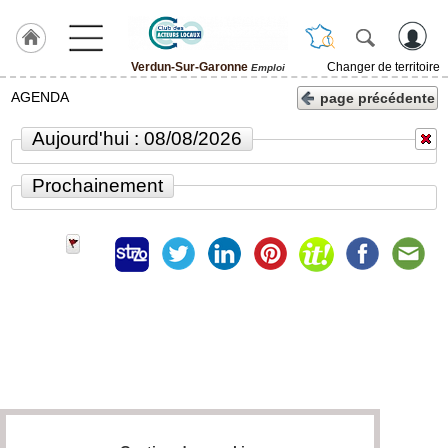
Verdun-Sur-Garonne
Changer de territoire
Emploi
LABEL
AGENDA
page précédente
HULCOQ
Aujourd'hui : 08/08/2026
ACCUEIL
Verdun-
Sur-
Prochainement
Garonne
Accueil
France
Pour
QUI,
Pourquoi
Le
concept
Nos
Objectifs