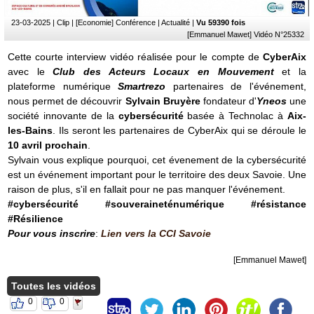
Vidéos
23-03-2025
| Clip | [Economie] Conférence | Actualité |
Vu 59390 fois
[Emmanuel Mawet] Vidéo N°25332
Rubriques
Cette courte interview vidéo réalisée pour le compte de
CyberAix
avec le
Club des Acteurs Locaux en Mouvement
et la
Blogs
plateforme numérique
Smartrezo
partenaires de l'événement,
nous permet de découvrir
Sylvain Bruyère
fondateur d'
Yneos
une
A
propos
société innovante de la
cybersécurité
basée à Technolac à
Aix-
les-Bains
. Ils seront les partenaires de CyberAix qui se déroule le
Adhésion
10 avril prochain
.
Sylvain vous explique pourquoi, cet évenement de la cybersécurité
Devenir
est un événement important pour le territoire des deux Savoie. Une
partenaire
raison de plus, s'il en fallait pour ne pas manquer l'événement.
Place
#cybersécurité #souveraineténumérique #résistance
de
#Résilience
Marché
Pour vous inscrire
:
Lien vers la CCI Savoie
Circuit-
Court
[Emmanuel Mawet]
/
Annuaire
Toutes les vidéos
0
0
Agenda