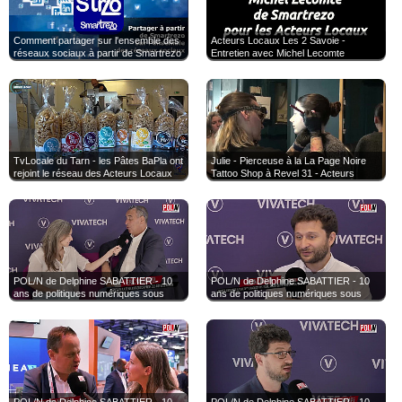
Comment partager sur l'ensemble des
Acteurs Locaux Les 2 Savoie -
réseaux sociaux à partir de Smartrezo
Entretien avec Michel Lecomte
TvLocale du Tarn - les Pâtes BaPla ont
Julie - Pierceuse à la La Page Noire
rejoint le réseau des Acteurs Locaux
Tattoo Shop à Revel 31 - Acteurs
81
Locaux Revel
POL/N de Delphine SABATTIER - 10
POL/N de Delphine SABATTIER - 10
ans de politiques numériques sous
ans de politiques numériques sous
Emmanuel Macron : témoignages de
Emmanuel Macron : témoignages de
Eric Bothorel à Vivatech 2026
Jean Cattan à Vivatech 2026
POL/N de Delphine SABATTIER - 10
POL/N de Delphine SABATTIER - 10