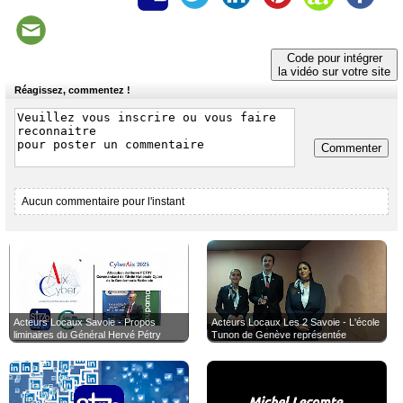
Nos
Partenaires
Code pour intégrer
Accès
la vidéo sur votre site
éditeur
Réagissez, commentez !
Accès
administration
boutique
Commenter
Aucun commentaire pour l'instant
Acteurs Locaux Savoie - Propos
Acteurs Locaux Les 2 Savoie - L'école
liminaires du Général Hervé Pétry
Tunon de Genève représentée
introduisant les tables rondes de
brillament par trois de ses étudiants
CyberAix 2025