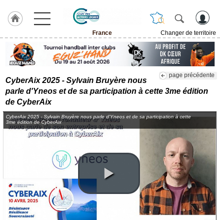
France
Changer de territoire
LABEL
HULCOQ
Accueil
page précédente
France
CyberAix 2025 - Sylvain Bruyère nous
parle d'Yneos et de sa participation à cette 3me édition
Pour
de CyberAix
QUI,
Pourquoi
CyberAix 2025 - Sylvain Bruyère nous parle d'Yneos et de sa participation à cette
3me édition de CyberAix
Le
concept
Nos
Objectifs
Fil
Actualités
Articles