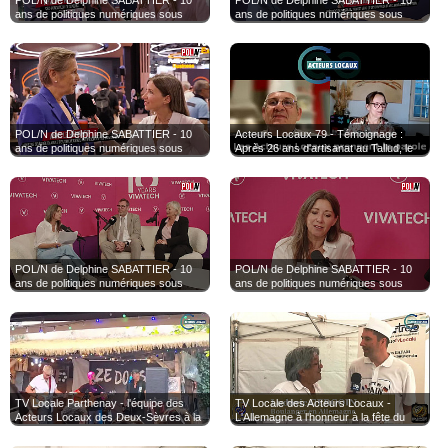
ans de politiques numériques sous
ans de politiques numériques sous
Emmanuel Macron Philippe Notton à
Emmanuel Macron : témoignages de
Vivatech 2026
Jean-Baptiste Kempf à Vivatech 2026
POL/N de Delphine SABATTIER - 10
Acteurs Locaux 79 - Témoignage :
ans de politiques numériques sous
Après 26 ans d'artisanat au Tallud, le
Emmanuel Macron avec la Ministre
cri de colère du Maître Artisan David
Anne Le Henanff à Vivatech 2026
Fèvre face à son assurance MAPA -
MAB
POL/N de Delphine SABATTIER - 10
POL/N de Delphine SABATTIER - 10
ans de politiques numériques sous
ans de politiques numériques sous
Emmanuel Macron Catherine Morin-
Emmanuel Macron : témoignages dans
Desailly et Philippe Latombe à Vivatech
le temple Vivatech
2026
TV Locale Parthenay - l'équipe des
TV Locale des Acteurs Locaux -
Acteurs Locaux des Deux-Sèvres à la
L'Allemagne à l'honneur à la fête du
Fête de la Musique 2026 de Parthenay
pain du tallud Deux-Sèvres