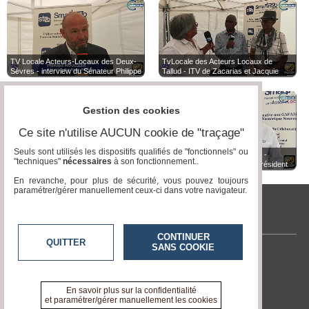
TV Locale Acteurs-Locaux des Deux-
TvLocale des Acteurs Locaux de
Sèvres - interview du Sénateur Philippe
Tallud - ITV de Zacarias et Jacquie
MOUILLER à la Fête du Pain de Le
NSIMBA SEBASTIAO
Tallud
Gestion des cookies
Ce site n'utilise AUCUN cookie de "traçage"
Seuls sont utilisés les dispositifs qualifiés de "fonctionnels" ou
Célian Cayzac : CycloCamp veut
Acteurs Locaux Deux-Sèvres -
"techniques"
nécessaires
à son fonctionnement..
combler le vide des hébergements
Interview de Amadou GAYE Président
cyclotouristes en France
de la Confédération Africaine de la
En revanche, pour plus de sécurité, vous pouvez toujours
Filière Boulangerie-Pâtisserie
paramétrer/gérer manuellement ceux-ci dans votre navigateur.
www.acteurs-locaux.fr
CONTINUER
QUITTER
SANS COOKIE
Contactez-nous
En savoir +
A propos de www.acteurs-locaux.fr
En savoir plus sur la confidentialité
et paramétrer/gérer manuellement les cookies