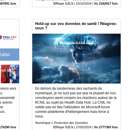
687841 fois
Effisyn S.D.S
|
23/10/2024
|
Vu 2182917 fois
Hold-up sur vos données de santé ! Réagirez-
vous ?
eviens vers
En dehors du landerneau des sachants du
eu
numérique, je ne suis pas sur que la plupart de nos
uveraineté
concitoyens aient compris les réactions autour de la
e avenir,
#CNIL au sujet du Health Data Hub. La CNIL ne
 le
valide pas en fais l'utilisation de Microsoft Azure
un..
comme plateforme d'hébergement mais force à
nous..
Numérique » Protection des Données
175290 fois
Effisyn S.D.S
|
27/02/2024
|
Vu 2777383 fois