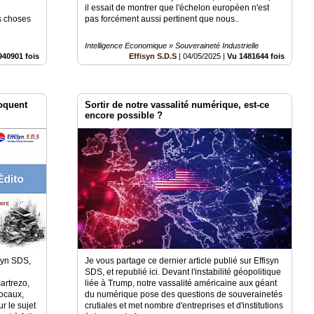
e
il essait de montrer que l'échelon européen n'est
s choses
pas forcément aussi pertinent que nous..
Intelligence Economique » Souveraineté Industrielle
940901 fois
Effisyn S.D.S
|
04/05/2025
|
Vu 1481644 fois
oquent
Sortir de notre vassalité numérique, est-ce
encore possible ?
syn SDS,
Je vous partage ce dernier article publié sur Effisyn
SDS, et republié ici. Devant l'instabilité géopolitique
artrezo,
liée à Trump, notre vassalité américaine aux géant
Locaux,
du numérique pose des questions de souverainetés
r le sujet
crutiales et met nombre d'entreprises et d'institutions