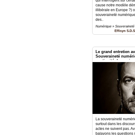
Court
qui interrogent sur cert
/
cause notre modèle dém
Annuaire
illibérale en Europe ?) o
souveraineté numérique,
des..
Agenda
Numérique » Souveraineté
Effisyn S.D.
Nos
Partenaires
Accès
éditeur
Le grand entretien av
Souveraineté numéri
continuité de service
Accès
administration
boutique
La souveraineté numériq
surtout dans les discour
actes ne suivent pas. A
balayons les questions 