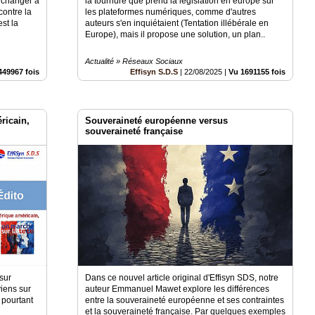
s changer à
la tournure que prend la législation en europe sur
contre la
les plateformes numériques, comme d'autres
est la
auteurs s'en inquiétaient (Tentation illébérale en
Europe), mais il propose une solution, un plan..
Actualité » Réseaux Sociaux
449967 fois
Effisyn S.D.S
|
22/08/2025
|
Vu 1691155 fois
ricain,
Souveraineté européenne versus
souveraineté française
 sur
Dans ce nouvel article original d'Effisyn SDS, notre
iens sur
auteur Emmanuel Mawet explore les différences
 pourtant
entre la souveraineté européenne et ses contraintes
et la souveraineté française. Par quelques exemples