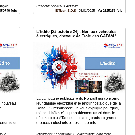
omique
Réseaux Sociaux » Actualité
350740 fois
Effisyn S.D.S
|
25/01/2025
|
Vu 2625256 fois
L'Edito [23 octobre 24] : Non aux véhicules
électriques, chevaux de Troie des GAFAM !
La campagne publicitaire de Renault qui concerne
Un nouveau
leur gamme électrique et le retour nostalgique de la
e
Renaul 5, m'indispose. Je vous explique pourquoi,
s
même si hélas c'est probablement un cri dans le
désert de plus! Tant que nos dirigeants de grands
conomie et
groupes industriels et nos dirigeants..
ique
Intelligence Economique » Souveraineté Industrielle