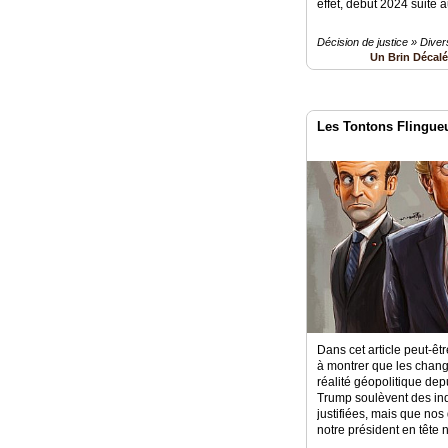
effet, début 2024 suite a
Décision de justice » Diver
Un Brin Décal
Les Tontons Flingueu
Dans cet article peut-êt
à montrer que les chan
réalité géopolitique dep
Trump soulèvent des inqu
justifiées, mais que nos
notre président en tête 