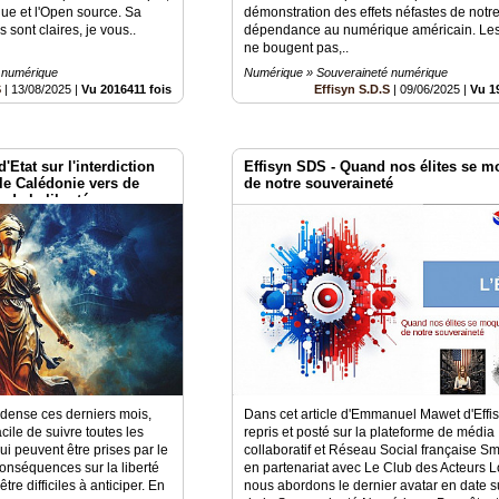
ue et l'Open source. Sa
démonstration des effets néfastes de notr
s sont claires, je vous..
dépendance au numérique américain. Le
ne bougent pas,..
 numérique
Numérique » Souveraineté numérique
S
|
13/08/2025
|
Vu 2016411 fois
Effisyn S.D.S
|
09/06/2025
|
Vu 1
'Etat sur l'interdiction
Effisyn SDS - Quand nos élites se m
le Calédonie vers de
de notre souveraineté
 de la liberté
t dense ces derniers mois,
Dans cet article d'Emmanuel Mawet d'Effi
acile de suivre toutes les
repris et posté sur la plateforme de média
i peuvent être prises par le
collaboratif et Réseau Social française Sm
conséquences sur la liberté
en partenariat avec Le Club des Acteurs 
tre difficiles à anticiper. En
nous abordons le dernier avatar en date su