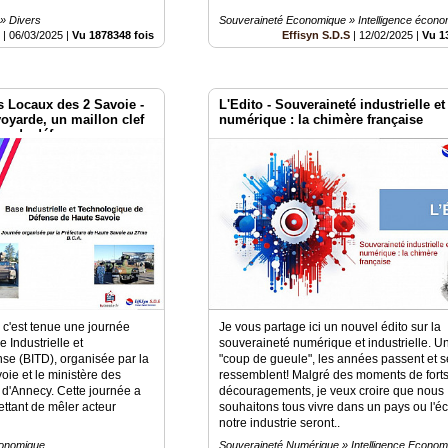
 » Divers
Souveraineté Economique » Intelligence écon
é
|
06/03/2025
|
Vu 1878348 fois
Effisyn S.D.S
|
12/02/2025
|
Vu 1
s Locaux des 2 Savoie -
L'Edito - Souveraineté industrielle et
voyarde, un maillon clef
numérique : la chimère française
ise de défense
c'est tenue une journée
Je vous partage ici un nouvel édito sur la
 Industrielle et
souveraineté numérique et industrielle. 
se (BITD), organisée par la
"coup de gueule", les années passent et s
oie et le ministère des
ressemblent! Malgré des moments de fort
'Annecy. Cette journée a
découragements, je veux croire que nous
ettant de mêler acteur
souhaitons tous vivre dans un pays ou l'é
notre industrie seront..
conomique
Souveraineté Numérique » Intelligence Econom