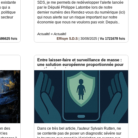
 existante
SDS, je me permets de redévelopper l'alerte lancée
s qui a
par le Député Philippe Latombe lors de notre
 politique
dernier numéro des Rendez-vous du numérique (ici)
 secteur
qui nous alerte sur un risque important sur notre
économie que nous ne voulons pas voir. Depuis..
Actualité » Actualité
586625 fois
Effisyn S.D.S
|
30/08/2025
|
Vu 1721678 fois
Entre laisser-faire et surveillance de masse :
une solution européenne proportionnée pour
protéger les mineurs.
ion des
Dans ce très bel article, l'auteur Sylvain Rutten, ne
t les
se contente pas de poser un diagnostic sévère sur