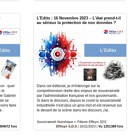
e
L'Edito : 16 Novembre 2023 – L’état prend-t-il
au sérieux la protection de nos données ?
on : quel
Dans cet éditorial, je m'interroge sur la
 le
compréhension réelle des enjeux de souveraineté
de Gabriel
par l'administration française et nos gouvernants...
 de se
Si dans le discours, depuis le covid la souveraineté
vons faire
industrielle n'est plus un gros mot et est revenue sur
e..
le devant de la scène dans les discours, j'ai..
Souveraineté Numérique » Tribune Effisyn SDS
394072 fois
Effisyn S.D.S
|
16/11/2023
|
Vu 1251389 fois