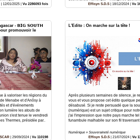
S
|
12/01/2025
|
Vu 2286093 fois
Effisyn S.D.S
|
18/12/2024
|
Vu 1
scar - 𝗕𝗜𝗚 𝗦𝗢𝗨𝗧𝗛
L'Edito : On marche sur la tête !
pour promouvoir le
ascar
e à valoriser les régions du
Après plusieurs semaines de silence, je r
 de Menabe et d'Anôsy à
vous et vous propose cet édito quelque p
vités et d'événements
désabusé. Si je reste persuadé que la so
 en lumière les atouts de
(numérique) est un sujet critique pour notr
ion s'est tenue le vendredi
j'ai l'impression que notre pays marche tel
des Thermes, présidée par..
funambule malhabile sur son fil traversant 
Numérique » Souveraineté numérique
ASCAR
|
29/09/2024
|
Vu 110198
Effisyn S.D.S
|
21/07/2024
|
Vu 1