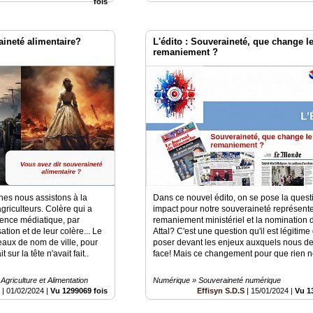
fois
aineté alimentaire?
L'édito : Souveraineté, que change l
remaniement ?
es nous assistons à la
Dans ce nouvel édito, on se pose la questi
griculteurs. Colère qui a
impact pour notre souveraineté représente
lence médiatique, par
remaniement ministériel et la nomination 
ation et de leur colère... Le
Attal? C'est une question qu'il est légitime
aux de nom de ville, pour
poser devant les enjeux auxquels nous de
 sur la tête n'avait fait..
face! Mais ce changement pour que rien n
Agriculture et Alimentation
Numérique » Souveraineté numérique
é
|
01/02/2024
|
Vu 1299069 fois
Effisyn S.D.S
|
15/01/2024
|
Vu 1