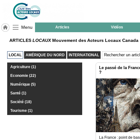
Menu
Articles
Vidéos
LABEL
ARTICLES
LOCAUX
Mouvement des Acteurs Locaux Canada
HULCOQ
ACCUEIL
LOCAL
AMÉRIQUE DU NORD
INTERNATIONAL
Canada
Agriculture (1)
Le passé de la Franc
Accueil
?
France
Economie (22)
Numérique (5)
Pour
QUI,
Santé (1)
Pourquoi
Société (18)
Le
Tourisme (1)
concept
Nos
Objectifs
La France : point de bas