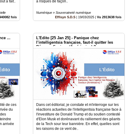
t à fait..
à risques de façon..
elle
Numérique » Souveraineté numérique
440082 fois
Effisyn S.D.S
|
19/03/2025
|
Vu 2913638 fois
ce ...
L'Edito [25 Jan 25] - Panique chez
l’intelligentsia française, faut-il quitter les
Réseaux Sociaux (Américains) ?
lité de ces
Dans cet éditorial, je constate et m'interroge sur les
rrivée du
réactions actuelles de l'intelligentsia française face à
 des
l'investiture de Donald Trump et du soutien contesté
teindre
d'Elon Musk et dorénavant du ralliement des géants
n arrivée
de la Tech sour leur bannière. En effet, quelles sont
les raisons de ce vent de..