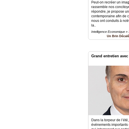
Fil
Peut‑on recréer un imagi
Actualités
rassemble nos concitoye
répondre, je propose un r
contemporaine afin de c
Articles
nous ont conduits à notr
la..
Vidéos
Intelligence Economique » 
Un Brin Décal
Rubriques
Blogs
Grand entretien avec
A
propos
Adhésion
Devenir
partenaire
Place
de
Marché
Dans la torpeur de l’été
événements importants 
Circuit-