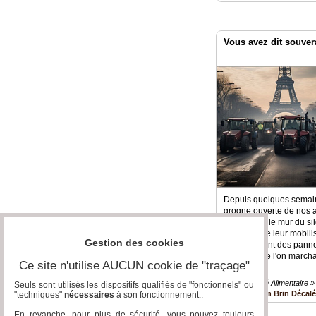
Vous avez dit souver
Depuis quelques semain
grogne ouverte de nos a
enfin percé le mur du si
l'ampleur de leur mobilis
Gestion des cookies
retournement des panne
signifier que l'on marchait
Ce site n'utilise AUCUN cookie de "traçage"
Souveraineté Alimentaire » 
Seuls sont utilisés les dispositifs qualifiés de "fonctionnels" ou
Un Brin Décal
"techniques"
nécessaires
à son fonctionnement..
En revanche, pour plus de sécurité, vous pouvez toujours