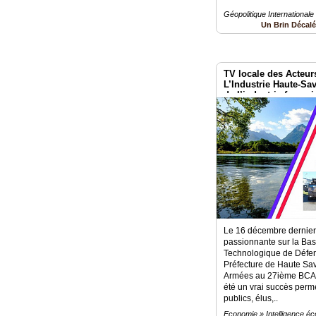
Géopolitique Internationale
Un Brin Décal
TV locale des Acteur
L’Industrie Haute-Sa
de l’industrie frança
Le 16 décembre dernier 
passionnante sur la Base
Technologique de Défen
Préfecture de Haute Sav
Armées au 27ième BCA d
été un vrai succès perm
publics, élus,..
Economie » Intelligence é