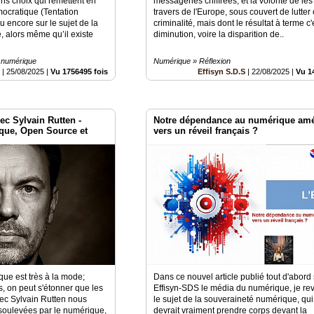
ains choix qui remettent en
messageries chiffrées, et la volonté de le
ocratique (Tentation
travers de l'Europe, sous couvert de lutter 
u encore sur le sujet de la
criminalité, mais dont le résultat à terme c'
 alors même qu’il existe
diminution, voire la disparition de..
 numérique
Numérique » Réflexion
S
|
25/08/2025
|
Vu 1756495 fois
Effisyn S.D.S
|
22/08/2025
|
Vu 1
ec Sylvain Rutten -
Notre dépendance au numérique amé
que, Open Source et
vers un réveil français ?
ue est très à la mode;
Dans ce nouvel article publié tout d'abord
s, on peut s'étonner que les
Effisyn-SDS le média du numérique, je rev
vec Sylvain Rutten nous
le sujet de la souveraineté numérique, qui
soulevées par le numérique,
devrait vraiment prendre corps devant la