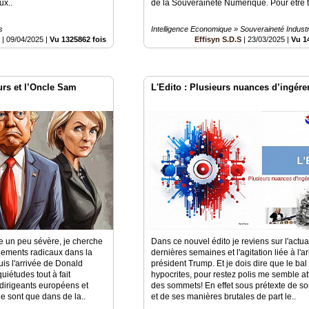
ux..
de la Souveraineté Numérique. Pour être tou
s
Intelligence Economique » Souveraineté Industri
é
|
09/04/2025
|
Vu 1325862 fois
Effisyn S.D.S
|
23/03/2025
|
Vu 1
rs et l’Oncle Sam
L'Edito : Plusieurs nuances d’ingéren
re un peu sévère, je cherche
Dans ce nouvel édito je reviens sur l'actua
gements radicaux dans la
dernières semaines et l'agitation liée à l'a
uis l'arrivée de Donald
président Trump. Et je dois dire que le bal
iétudes tout à fait
hypocrites, pour restez polis me semble at
 dirigeants européens et
des sommets! En effet sous prétexte de so
ne sont que dans de la..
et de ses manières brutales de part le..