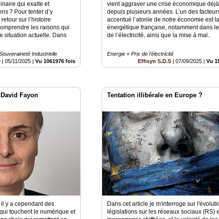
naire qui exalte et
vient aggraver une crise économique déjà
ns ? Pour tenter d’y
depuis plusieurs années. L’un des facteur
etour sur l’histoire
accentué l’atonie de notre économie est la
omprendre les raisons qui
énergétique française, notamment dans le
e situation actuelle. Dans
de l’électricité, ainsi que la mise à mal..
Souveraineté Industrielle
Energie » Prix de l'électricité
é
|
05/11/2025
|
Vu 1061976 fois
Effisyn S.D.S
|
07/09/2025
|
Vu 1
 David Fayon
Tentation illibérale en Europe ?
, il y a cependant des
Dans cet article je m'interroge sur l'évolut
qui touchent le numérique et
législations sur les réseaux sociaux (RS) e