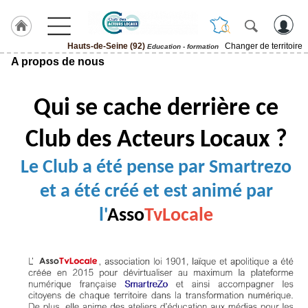
Hauts-de-Seine (92)
Changer de territoire
Education - formation
A propos de nous
LABEL
HULCOQ
ACCUEIL
Qui se cache derrière ce
Hauts-
de-
Seine
Club des Acteurs Locaux ?
(92)
Le Club a été pense par Smartrezo
Accueil
France
et a été créé et est animé par
Pour
l'
Asso
TvLocale
QUI,
Pourquoi
Le
concept
Nos
Objectifs