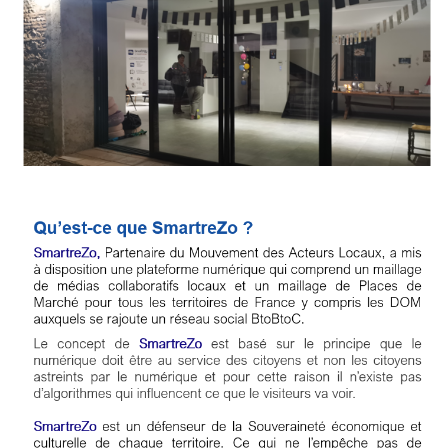
Circuit-
Court
/
Annuaire
Agenda
Nos
Partenaires
Accès
éditeur
Accès
administration
boutique