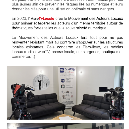
Fil
Actualités
Articles
Vidéos
Rubriques
Blogs
A
propos
Adhésion
Devenir
partenaire
Place
de
Marché